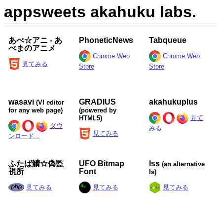
appsweets akahuku labs.
あべ☆アニ - あ
PhoneticNews
Tabqueue
べまのアニメ
Chrome Web
Chrome Web
見てみる
Store
Store
wasavi
GRADIUS
akahukuplus
(VI editor
for any web page)
(powered by
見て
HTML5)
ダウ
みる
見てみる
ンロード...
ふたば鯖☆偽監
UFO Bitmap
lss
(an alternative
視所
Font
ls)
見てみる
見てみる
見てみる