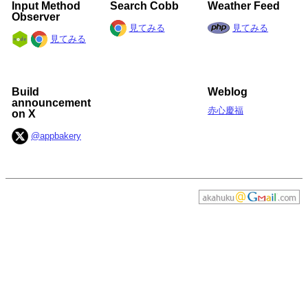
Input Method
Search Cobb
Weather Feed
Observer
見てみる
見てみる
見てみる
Build
Weblog
announcement
赤心慶福
on X
@appbakery