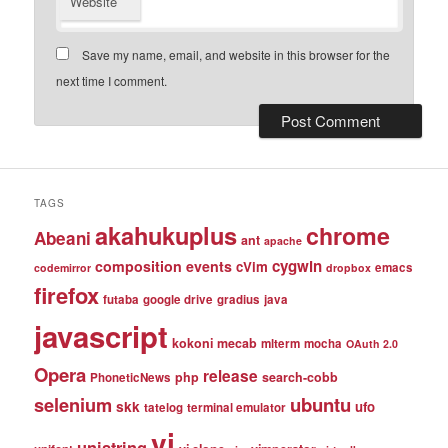
Website
Save my name, email, and website in this browser for the
next time I comment.
TAGS
akahukuplus
chrome
Abeani
ant
apache
cygwin
composition events
cVim
emacs
codemirror
dropbox
firefox
futaba
google drive
gradius
java
javascript
kokoni
mecab
mlterm
mocha
OAuth 2.0
Opera
release
php
search-cobb
PhoneticNews
selenium
ubuntu
skk
ufo
tatelog
terminal emulator
vi
unistring