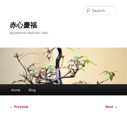
Skip
to
Searc
primary
content
赤心慶福
appsweets akahuku labs.
Main
Home
Blog
menu
Post
←
Previous
Next
→
navigation