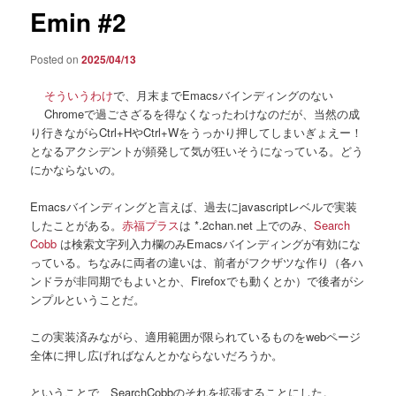
Emin #2
Posted on
2025/04/13
そういうわけ
で、月末までEmacsバインディングのない
Chromeで過ごさざるを得なくなったわけなのだが、当然の成
り行きながらCtrl+HやCtrl+Wをうっかり押してしまいぎょえー！
となるアクシデントが頻発して気が狂いそうになっている。どう
にかならないの。
Emacsバインディングと言えば、過去にjavascriptレベルで実装
したことがある。
赤福プラス
は *.2chan.net 上でのみ、
Search
Cobb
は検索文字列入力欄のみEmacsバインディングが有効にな
っている。ちなみに両者の違いは、前者がフクザツな作り（各ハ
ンドラが非同期でもよいとか、Firefoxでも動くとか）で後者がシ
ンプルということだ。
この実装済みながら、適用範囲が限られているものをwebページ
全体に押し広げればなんとかならないだろうか。
ということで、SearchCobbのそれを拡張することにした。