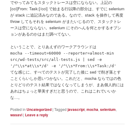
でやってみてもスタックトレースは空にならない。上記の
[cci]From: Task:[/cci] で始まる行以降の部分は、すでに selenium
が stack に追記済みなのである。なので、stack を操作して再度
throw してもそれを selenium がまたいじるので、スタックトレ
ースは空にならない。selenium にそのへんを何とかするオプシ
ョンがあるのかはまだ調べてない。
ということで、とりあえずのワークアラウンドは
mocha --timeout=60000 --reporter=almost-min
src/wd-tests/src/all-tests.js | sed -e
'/^\\s*at\\s*/d' -e '/^\\s*From:\\s*Task:/d'
てな感じに、すべてのテストが完了した後に sed で削ぎ落とす
ことくらいしか思いつかない。これだと、mocha ならではの色
とりどりのテスト結果ではなくなってしまうが、まあ個人的には
あれはちょっと華美すぎだと思うので、これはこれでいいか
な…。
Posted in
Uncategorized
|
Tagged
javascript
,
mocha
,
selenium
,
wasavi
|
Leave a reply