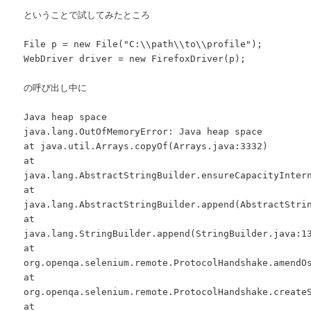
ということで試してみたところ
File p = new File("C:\\path\\to\\profile");
WebDriver driver = new FirefoxDriver(p);
の呼び出し中に
Java heap space
java.lang.OutOfMemoryError: Java heap space
at java.util.Arrays.copyOf(Arrays.java:3332)
at
java.lang.AbstractStringBuilder.ensureCapacityInter
at
java.lang.AbstractStringBuilder.append(AbstractStri
at
java.lang.StringBuilder.append(StringBuilder.java:1
at
org.openqa.selenium.remote.ProtocolHandshake.amendO
at
org.openqa.selenium.remote.ProtocolHandshake.create
at