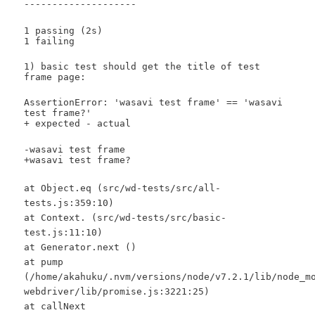
--------------------
1 passing (2s)
1 failing
1) basic test should get the title of test
frame page:
AssertionError: 'wasavi test frame' == 'wasavi
test frame?'
+ expected - actual
-wasavi test frame
+wasavi test frame?
at Object.eq (src/wd-tests/src/all-
tests.js:359:10)
at Context.
(src/wd-tests/src/basic-
test.js:11:10)
at Generator.next (
)
at pump
(/home/akahuku/.nvm/versions/node/v7.2.1/lib/node_m
webdriver/lib/promise.js:3221:25)
at callNext