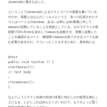
Javascriptに書きなおした。
ということでJavascriptによるテストコードの基盤を書いている
のだが。基盤とはなんのこっちゃというと、各々の記述されたテ
ストはページ上のtextarea、あるいは時にはdiv要素に対して
wasaviが起動していることを前提としている。なのでテストの前
段階でCtrl+Enterを送出してwasaviを起動させ、実際に起動した
ことを確認するコード、後段階でwasaviを終了させるコードを挟
む必要があるのだ。そういったことをするために、基本的には
@test
public void testFoo () {
startWasavi();
// test body
;
closeWasavi();
}
なんてふうにテスト自体の先頭の末尾に何がしかの処理を挟むこ
とになる。しかしこれはめんどくさいわけで、もうちょっと賢く
特定の処理を割りこませたい。