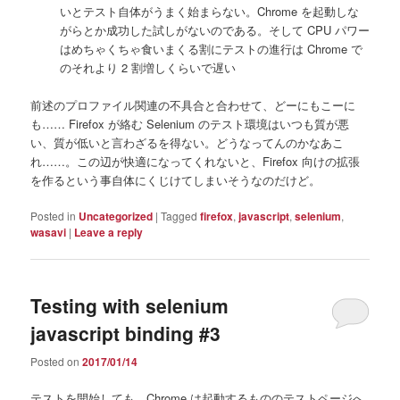
いとテスト自体がうまく始まらない。Chrome を起動しな
がらとか成功した試しがないのである。そして CPU パワー
はめちゃくちゃ食いまくる割にテストの進行は Chrome で
のそれより 2 割増しくらいで遅い
前述のプロファイル関連の不具合と合わせて、どーにもこーに
も…… Firefox が絡む Selenium のテスト環境はいつも質が悪
い、質が低いと言わざるを得ない。どうなってんのかなあこ
れ……。この辺が快適になってくれないと、Firefox 向けの拡張
を作るという事自体にくじけてしまいそうなのだけど。
Posted in
Uncategorized
|
Tagged
firefox
,
javascript
,
selenium
,
wasavi
|
Leave a reply
Testing with selenium
javascript binding #3
Posted on
2017/01/14
テストを開始しても、Chrome は起動するもののテストページへ