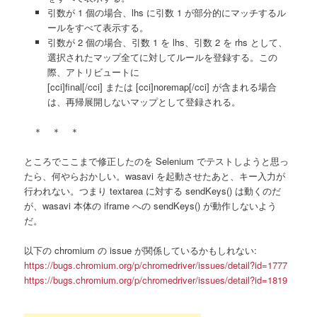
引数が 1 個の場合、lhs に引数 1 が部分的にマッチするル
ールをすべて表示する。
引数が 2 個の場合、引数 1 を lhs、引数 2 を rhs として、
選択されたマップ全てに対してルールを登録する。この
際、アトリビュートに
[cci]final[/cci] または [cci]noremap[/cci] が含まれる場合
は、再帰展開しないマップとして登録される。
＊ ＊ ＊
ところでここまで修正したのを Selenium でテストしようと思っ
たら、何やらおかしい。wasavi を起動させたあと、キー入力が
行われない。つまり textarea に対する sendKeys() は動くのだ
が、wasavi 本体の iframe への sendKeys() が動作しないよう
だ。
以下の chromium の issue が関係しているかもしれない:
https://bugs.chromium.org/p/chromedriver/issues/detail?id=1777
https://bugs.chromium.org/p/chromedriver/issues/detail?id=1819