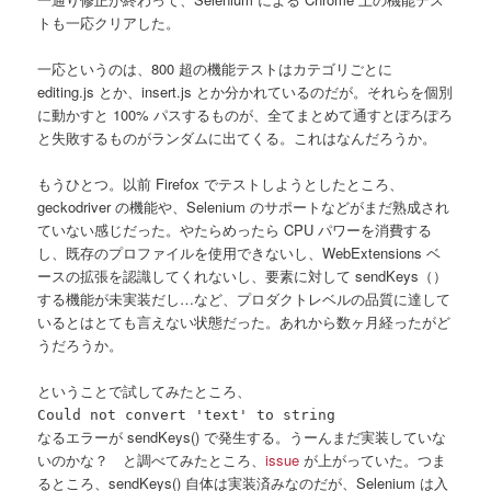
トも一応クリアした。
一応というのは、800 超の機能テストはカテゴリごとに
editing.js とか、insert.js とか分かれているのだが。それらを個別
に動かすと 100% パスするものが、全てまとめて通すとぽろぽろ
と失敗するものがランダムに出てくる。これはなんだろうか。
もうひとつ。以前 Firefox でテストしようとしたところ、
geckodriver の機能や、Selenium のサポートなどがまだ熟成され
ていない感じだった。やたらめったら CPU パワーを消費する
し、既存のプロファイルを使用できないし、WebExtensions ベ
ースの拡張を認識してくれないし、要素に対して sendKeys（）
する機能が未実装だし…など、プロダクトレベルの品質に達して
いるとはとても言えない状態だった。あれから数ヶ月経ったがど
うだろうか。
ということで試してみたところ、
Could not convert 'text' to string
なるエラーが sendKeys() で発生する。うーんまだ実装していな
いのかな？ と調べてみたところ、
issue
が上がっていた。つま
るところ、sendKeys() 自体は実装済みなのだが、Selenium は入