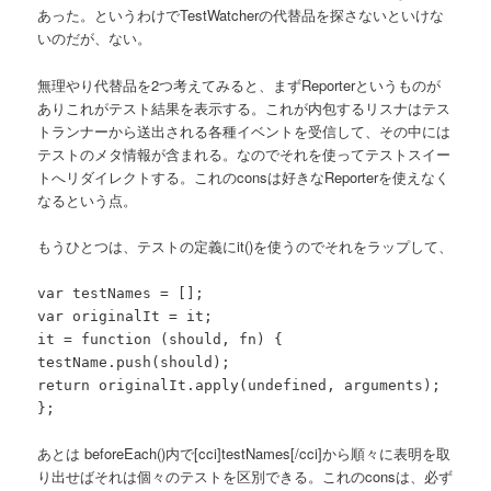
あった。というわけでTestWatcherの代替品を探さないといけな
いのだが、ない。
無理やり代替品を2つ考えてみると、まずReporterというものが
ありこれがテスト結果を表示する。これが内包するリスナはテス
トランナーから送出される各種イベントを受信して、その中には
テストのメタ情報が含まれる。なのでそれを使ってテストスイー
トへリダイレクトする。これのconsは好きなReporterを使えなく
なるという点。
もうひとつは、テストの定義にit()を使うのでそれをラップして、
var testNames = [];
var originalIt = it;
it = function (should, fn) {
testName.push(should);
return originalIt.apply(undefined, arguments);
};
あとは beforeEach()内で[cci]testNames[/cci]から順々に表明を取
り出せばそれは個々のテストを区別できる。これのconsは、必ず