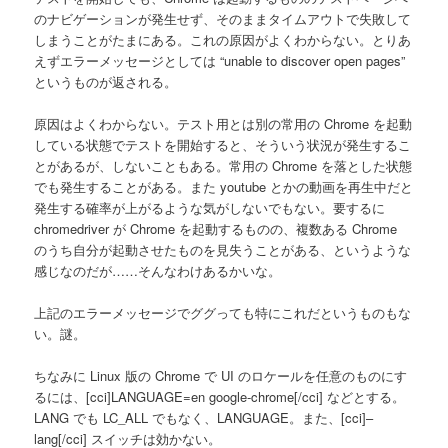
のナビゲーションが発生せず、そのままタイムアウトで失敗して
しまうことがたまにある。これの原因がよくわからない。とりあ
えずエラーメッセージとしては “unable to discover open pages”
というものが返される。
原因はよくわからない。テスト用とは別の常用の Chrome を起動
している状態でテストを開始すると、そういう状況が発生するこ
とがあるが、しないこともある。常用の Chrome を落とした状態
でも発生することがある。また youtube とかの動画を再生中だと
発生する確率が上がるような気がしないでもない。要するに
chromedriver が Chrome を起動するものの、複数ある Chrome
のうち自分が起動させたものを見失うことがある、というような
感じなのだが……そんなわけあるかいな。
上記のエラーメッセージでググっても特にこれだというものもな
い。謎。
ちなみに Linux 版の Chrome で UI のロケールを任意のものにす
るには、[cci]LANGUAGE=en google-chrome[/cci] などとする。
LANG でも LC_ALL でもなく、LANGUAGE。また、[cci]–
lang[/cci] スイッチは効かない。