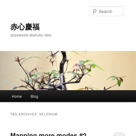
Skip
Skip
to
to
Searc
primary
secondary
content
content
赤心慶福
appsweets akahuku labs.
Main
Home
Blog
menu
TAG ARCHIVES:
SELENIUM
Mapping more modes #2