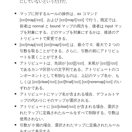
にしていないというだけだ。
マップに対するルールの操作は、ex コマンド
[cci]map[/cci]、および [cci]map![/cci] で行う。既定では、
前者は normal と bound マップの両方を、後者は input マッ
プを対象にする。どのマップを対象にするかは、後述のア
トリビュートで変更できる。
[cci]map[/cci] [cci]map![/cci] は、最小で 0、最大で 2 つの
引数を取ることができる。さらに、引数の前にアトリビュ
ートを置くことができる。
アトリビュートは、先頭が [cci][[/cci]、末尾が [cci]][/cci]
であるカンマ区切りの文字列である。アトリビュートのコ
ンポーネントとして有効なものは、上記のマップ名か、も
しくは [cci]clear[/cci] [cci]final[/cci] [cci]noremap[/cci] のい
ずれかである。
アトリビュートにマップ名が含まれる場合、デフォルトマ
ップの代わりにそのマップが選択される。
アトリビュートに [cci]clear[/cci] が含まれる場合、選択さ
れたマップに定義されたルールをすべて削除する。引数は
使用されない。
引数が 0 個の場合、選択されたマップに定義されたルール
をすべて表示する。