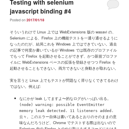
Testing with selenium
javascript binding #4
Posted on
2017/01/18
そういうわけで Linux 上では WebExtensions 版の wasavi の、
Selenium による、Firefox 上の機能テストを一通り通せるように
なったのだが、結局これを Windows 上ではできていない。過去
の記事で何度か書いているが Windows では既存のプロファイル
でもって Firefox を起動させることができず、かつ新規プロファ
イルに WebExtensions ベースの拡張を登録させつつ Firefox を
起動させることもできない。両方できないと身動きが取れない。
実を言うと Linux 上でもテストが問題なく滞りなくできてるわけ
ではない。例えば:
なにかが leak してますよ〜的なログがいっぱい出る。
(node) warning: possible EventEmitter
memory leak detected. 11 listeners added.
云々。このエラー自体は書いてあるとおりのそのままの意
味なんだろうけど、Chrome でテストする際は出ないので
Selenium 内の Firefox とのやり取りをするコードにおける