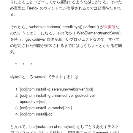
りにまるごとコピーしてから起動するような感じがする。そのた
め実際に Firefox のウィンドウが表示されるまでは結構待たされ
る。
それから、webdriver.actions().sendKeys().perform() が
未実装
な
のだそうでエラーになる。その代わり WebElement#sendKeys()
を使う。geckodriver 自体が新しいプロジェクトなので、すべて
の想定された機能が実装されるまでにはもうちょっとかかる雰囲
気。
＊ ＊ ＊
結局のところ wasavi でテストするには
[cci]npm install -g selenium-webdriver[/cci]
[cci]npm install -g chromedriver geckodriver
operadriver[/cci]
[cci]npm install -g mocha[/cci]
[cci]npm install[/cci]
と入れて、[cci]make run-chrome[/cci] としてとりあえずテスト
用プロファイルでもって起動し、開発者モードで wasavi を組み