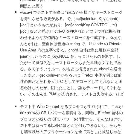
問題だと思う
wasavi でテストする際は当然ながら様々なキーストローク
を発生させる必要がある。で、[cci]selenium.Key.chord()
[/cci] というものがあり、[cci]chord(Key.CONTROL, ‘c’)
[/cci] などと呼ぶと ctrl+C を押されたとブラウザに振る舞
わせるような擬似的なキーストロークを生成する。Key[な
んとか] は、型自体は普通の string で、Unicode の Private
Use Area 内の文字である。chord 自体は単に引数を全部
join(”) したものに Key.NULL をくっつけたものを返す。し
たがって擬似的なキーストロークもまた単純な文字列であ
る。さてそういうルールのもとに構成された chord を送出
したあと、geckodriver かあるいは Firefox 本体が例えば前
述の例だとそれを ctrl+C としてデコードしてくれないと困
るわけなのだが。困ったことに、誰もデコードしてくれな
い。そのまんま PUA が入力され、テストは失敗する。ひど
い
テスト中 Web Content なるプロセスが生成されて、これが
60〜80%の CPU パワーを消費する。同時に Firefox 自体の
プロセスが残りの CPU パワーを消費する。そんなわけでテ
スト中は待ってる以外にほとんど何もできないし、そもそ
も端末以外のアプリケーションを全て落とした状態じゃな