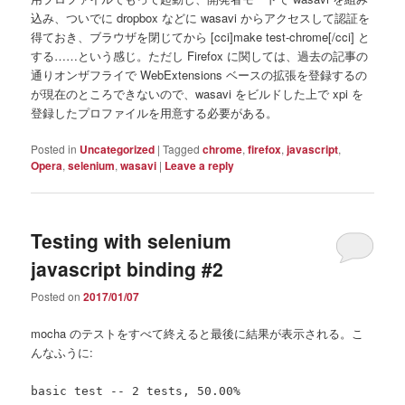
込み、ついでに dropbox などに wasavi からアクセスして認証を
得ておき、ブラウザを閉じてから [cci]make test-chrome[/cci] と
する……という感じ。ただし Firefox に関しては、過去の記事の
通りオンザフライで WebExtensions ベースの拡張を登録するの
が現在のところできないので、wasavi をビルドした上で xpi を
登録したプロファイルを用意する必要がある。
Posted in
Uncategorized
|
Tagged
chrome
,
firefox
,
javascript
,
Opera
,
selenium
,
wasavi
|
Leave a reply
Testing with selenium
javascript binding #2
Posted on
2017/01/07
mocha のテストをすべて終えると最後に結果が表示される。こ
んなふうに:
basic test -- 2 tests, 50.00%