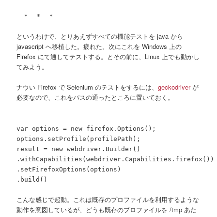
＊ ＊ ＊
というわけで、とりあえずすべての機能テストを java から
javascript へ移植した。疲れた。次にこれを Windows 上の
Firefox にて通してテストする。とその前に、Linux 上でも動かし
てみよう。
ナウい Firefox で Selenium のテストをするには、
geckodriver
が
必要なので、これをパスの通ったところに置いておく。
var options = new firefox.Options();
options.setProfile(profilePath);
result = new webdriver.Builder()
.withCapabilities(webdriver.Capabilities.firefox())
.setFirefoxOptions(options)
.build()
こんな感じで起動。これは既存のプロファイルを利用するような
動作を意図しているが、どうも既存のプロファイルを /tmp あた