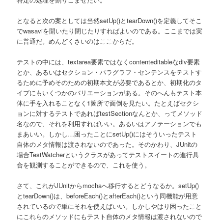
となると次の案としては当然setUp()とtearDown()を定義してそこ
でwasaviを開いたり閉じたりすればよいのである。ここまでは実
に普通だ。めんどくさいのはここからだ。
テストの中には、textarea要素ではなくcontenteditableなdiv要素
とか、あるいはセクション・パラグラフ・センテンスをテストす
るために予めそのための初期本文が必要であるとか、初期化のタ
イプにもいくつかのバリエーションがある。そのへんもテスト本
体に手を入れることなく1箇所で面倒を見たい。たとえばセクシ
ョンに対するテストであればtestSectionなんとか、ってメソッド
名なので、それを利用すればいい。あるいはアノテーションでも
まあいい。しかし…困ったことにsetUp()にはそういったテスト
自体のメタ情報は渡されないのであった。そのかわり、JUnitの
場合TestWatcherというクラスがあってテストスイートの進行具
合を観測することができるので、これを使う。
さて、これがJUnitからmochaへ移行するとどうなるか。setUp()
とtearDown()は、beforeEach()とafterEach()という同機能が用意
されているので単にそれを使えばいい。しかしやはり困ったこと
にこれらのメソッドにもテスト自体のメタ情報は渡されないので