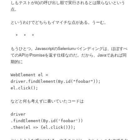
しもテストがit()の呼び出し順で実行されるとは限らないという
点。
というわけでどちらもイマイチな点がある。うーむ。
＊ ＊ ＊
もうひとつ。JavascriptのSeleniumバインディングは、ほぼすべ
てのAPIがPromiseを返す仕様なのだ。だから、Javaであれば同
期的に
WebElement el =
driver.findElement(By.id("foobar"));
el.click();
などと何も考えずに書いていたコードは
driver
.findElement(By.id('foobar'))
.then(el => {el.click()});