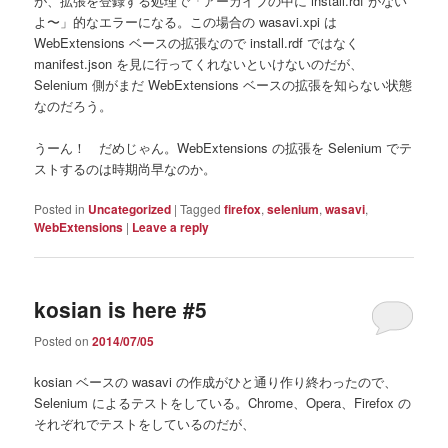
が、拡張を登録する処理で「アーカイブの中に install.rdf がない
よ〜」的なエラーになる。この場合の wasavi.xpi は
WebExtensions ベースの拡張なので install.rdf ではなく
manifest.json を見に行ってくれないといけないのだが、
Selenium 側がまだ WebExtensions ベースの拡張を知らない状態
なのだろう。
うーん！ だめじゃん。WebExtensions の拡張を Selenium でテ
ストするのは時期尚早なのか。
Posted in
Uncategorized
|
Tagged
firefox
,
selenium
,
wasavi
,
WebExtensions
|
Leave a reply
kosian is here #5
Posted on
2014/07/05
kosian ベースの wasavi の作成がひと通り作り終わったので、
Selenium によるテストをしている。Chrome、Opera、Firefox の
それぞれでテストをしているのだが、