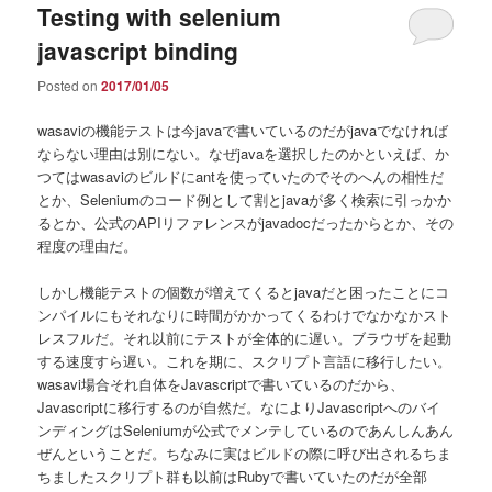
Testing with selenium
javascript binding
Posted on
2017/01/05
wasaviの機能テストは今javaで書いているのだがjavaでなければ
ならない理由は別にない。なぜjavaを選択したのかといえば、か
つてはwasaviのビルドにantを使っていたのでそのへんの相性だ
とか、Seleniumのコード例として割とjavaが多く検索に引っかか
るとか、公式のAPIリファレンスがjavadocだったからとか、その
程度の理由だ。
しかし機能テストの個数が増えてくるとjavaだと困ったことにコ
ンパイルにもそれなりに時間がかかってくるわけでなかなかスト
レスフルだ。それ以前にテストが全体的に遅い。ブラウザを起動
する速度すら遅い。これを期に、スクリプト言語に移行したい。
wasavi場合それ自体をJavascriptで書いているのだから、
Javascriptに移行するのが自然だ。なによりJavascriptへのバイ
ンディングはSeleniumが公式でメンテしているのであんしんあん
ぜんということだ。ちなみに実はビルドの際に呼び出されるちま
ちましたスクリプト群も以前はRubyで書いていたのだが全部