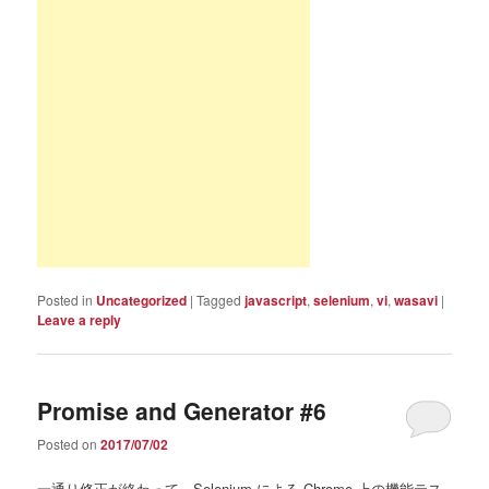
Posted in
Uncategorized
|
Tagged
javascript
,
selenium
,
vi
,
wasavi
|
Leave a reply
Promise and Generator #6
Posted on
2017/07/02
一通り修正が終わって、Selenium による Chrome 上の機能テス