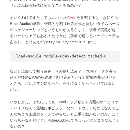
サがぶん回る時代にそんなことあるのか？
というわけでまたしてもarchlinuxの
wiki
を参照すると、なにやら
PulseAudioの動作に伝統的な割り込み方式と新しいタイムベース
のスケジューリングというものがあるらしく、後者で問題が起こ
るハードウェアもあるのだそうだ（前者で起こるハードウェアも
ある）。とりあえず
に
/etc/pulse/default.pa
load-module module-udev-detect tsched=0
などと追加して割り込み（何の割り込み？ PCMデータを突っ
込んだ後のDMAの転送終了割り込みとか？）駆動を指定させた
ところ、だいぶマシになった。完全になくなったわけではない
が…。
いやしかし、それにしても、intelチップセット内蔵のオーディオ
デバイスなんて最強にポピュラーなハードウェアなのになんでこ
んなちまちま設定を与えてやらないと上手く動かないのか。こう
いっちゃなんだけど、PulseAudioってちょっとポンコツなんじゃ
ないの？