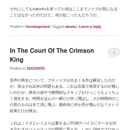
それにしてもxubuntuを使ってた頃はここまでノイズが気になる
ことはなかったのだけど。何が起こったんだろうか。
Posted in
Uncategorized
|
Tagged
ubuntu
|
Leave a reply
In The Court Of The Crimson
1
King
Posted on
2022/09/20
音声の再生について、プチノイズが出まくる件は解決したのだ
が、実はそれ以外の問題もある。これは言葉で表現するのが難し
いのだが…再生の途中で瞬間的なスキップがけっこうちょくちょ
く発生する。時間をほんの一瞬だけ吹っ飛ばし…その時間内のこ
の世のものは全て消し飛ぶ。最終的に何か音が飛んだな？という
結果だけが残る。
これはノイズというよりは要するにPCMデバイスにデータを叩
き込むスケジューリングの問題に思える。しかしGHzでプロセッ