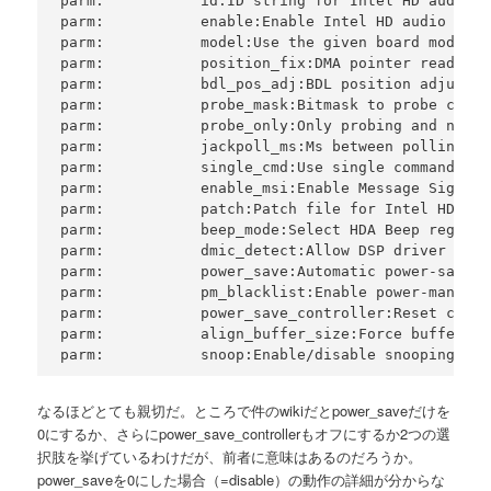
parm:           id:ID string for Intel HD audio i
parm:           enable:Enable Intel HD audio inte
parm:           model:Use the given board model. 
parm:           position_fix:DMA pointer read met
parm:           bdl_pos_adj:BDL position adjustme
parm:           probe_mask:Bitmask to probe codec
parm:           probe_only:Only probing and no co
parm:           jackpoll_ms:Ms between polling fo
parm:           single_cmd:Use single command to 
parm:           enable_msi:Enable Message Signale
parm:           patch:Patch file for Intel HD aud
parm:           beep_mode:Select HDA Beep registr
parm:           dmic_detect:Allow DSP driver sele
parm:           power_save:Automatic power-saving
parm:           pm_blacklist:Enable power-managem
parm:           power_save_controller:Reset contr
parm:           align_buffer_size:Force buffer an
parm:           snoop:Enable/disable snooping (bi
なるほどとても親切だ。ところで件のwikiだとpower_saveだけを
0にするか、さらにpower_save_controllerもオフにするか2つの選
択肢を挙げているわけだが、前者に意味はあるのだろうか。
power_saveを0にした場合（=disable）の動作の詳細が分からな