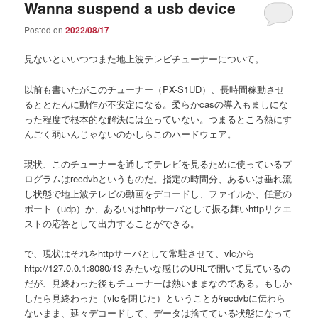
Wanna suspend a usb device
Posted on
2022/08/17
見ないといいつつまた地上波テレビチューナーについて。
以前も書いたがこのチューナー（PX-S1UD）、長時間稼動させ
るととたんに動作が不安定になる。柔らかcasの導入もましにな
った程度で根本的な解決には至っていない。つまるところ熱にす
んごく弱いんじゃないのかしらこのハードウェア。
現状、このチューナーを通してテレビを見るために使っているプ
ログラムはrecdvbというものだ。指定の時間分、あるいは垂れ流
し状態で地上波テレビの動画をデコードし、ファイルか、任意の
ポート（udp）か、あるいはhttpサーバとして振る舞いhttpリクエ
ストの応答として出力することができる。
で、現状はそれをhttpサーバとして常駐させて、vlcから
http://127.0.0.1:8080/13 みたいな感じのURLで開いて見ているの
だが、見終わった後もチューナーは熱いままなのである。もしか
したら見終わった（vlcを閉じた）ということがrecdvbに伝わら
ないまま、延々デコードして、データは捨てている状態になって