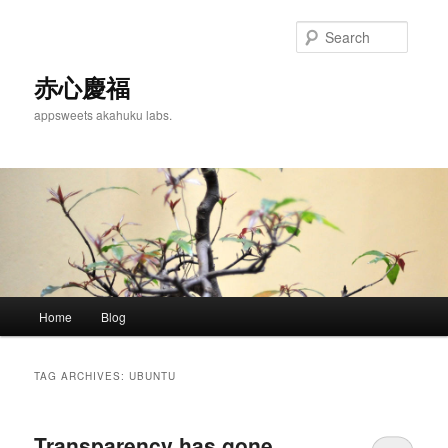
Skip
Skip
to
to
Searc
primary
secondary
content
content
赤心慶福
appsweets akahuku labs.
Main
Home
Blog
menu
TAG ARCHIVES:
UBUNTU
Transparency has gone.