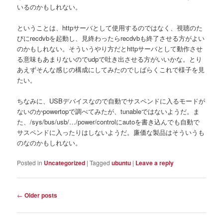
いるのかもしれない。
ということは、httpサーバとして使用するのではなく、視聴のた
びにrecdvbを起動し、見終わったらrecdvbも終了させる方がよい
のかもしれない。そういうやり方だとhttpサーバとして動作させ
る意味もあまりないのでudpで吐き出させる方がいいかな。とり
あえずそんな感じの構成にしてみたのでしばらくこれで様子を見
たい。
ちなみに、USBデバイスなので自動でサスペンドに入るモードが
ないのかpowertopで調べてみたが、tunableではないようだ。ま
た、/sys/bus/usb/…/power/controlにautoを書き込んでも自動で
サスペンドに入ったりはしないようだ。廉価な製品はそういうも
のなのかもしれない。
Posted in
Uncategorized
|
Tagged
ubuntu
|
Leave a reply
Post
←
Older posts
navigation