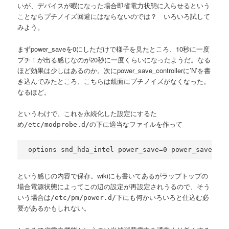
いが、デバイスが暇になった場合即省電力状態に入らせるという
ことならプチノイズ回避にはならないのでは？ いろいろ試して
みよう。
まずpower_saveを0にしただけで様子を見たところ、10秒に一度
プチ！が出る感じなのが20秒に一度くらいになったようだ。なる
ほど効果は少しはあるのか。次にpower_save_controllerに’N’を書
き込んでみたところ、こちらは覿面にプチノイズがなくなった。
なるほど。
というわけで、これを永続化した設定にするた
め
の下に適当なファイルを作って
/etc/modprobe.d/
options snd_hda_intel power_save=0 power_save_con
という感じの内容で保存。wikiにも書いてあるがラップトップの
場合電源状態によってこの辺の設定が再設定されうるので、そう
いう場合は
下にも何かいろいろと仕込む必
/etc/pm/power.d/
要があるかもしれない。