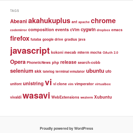
TAGS
akahukuplus
chrome
Abeani
ant
apache
cygwin
composition events
cVim
emacs
codemirror
dropbox
firefox
futaba
google drive
gradius
java
javascript
kokoni
mecab
mlterm
mocha
OAuth 2.0
Opera
release
php
search-cobb
PhoneticNews
selenium
ubuntu
skk
ufo
tatelog
terminal emulator
vi
unistring
vi clone
vimperator
unifont
vim
virtualbox
wasavi
Xubuntu
vivaldi
WebExtensions
wezterm
Proudly powered by WordPress