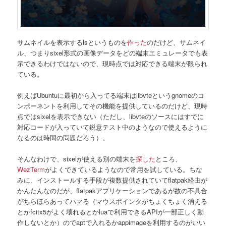
サムネイルを表示するlsというものを
作った
のだけど、サムネイ
ル、つまりsixel形式の画像データをどの端末エミュレータでも表
示できるわけではないので、現時点では対応できる端末が限られ
ている。
例えばUbuntuに最初から入ってる端末はlibvteというgnomeのコ
ンポーネントを利用してその機能を提供しているのだけど、現時
点ではsixelを表示できない（ただし、libvteのソースにはすでに
対応コードが入っていて鋭意テスト中のようなので使えるように
なるのは時間の問題だろう）。
そんなわけで、sixelが使える別の端末を
探した
ところ、
WezTerm
がよくできているようなので常用を試している。ちな
みに、インストールする手段が複数提供されていてflatpak経由が
かんたんなのだが、flatpakアプリケーションであるが故の不具合
がちらほらあってハマる（マウスポインタがちょくちょく消える
とかfcitx5がよく壊れるとかluaで利用できるAPIが一部正しく動
作しないとか）のでaptで入れるかappimageを利用するのがいい