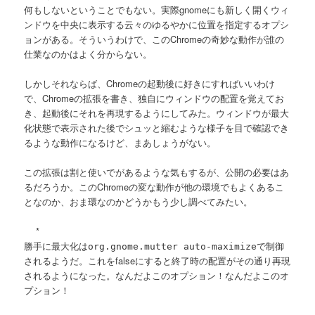
何もしないということでもない。実際gnomeにも新しく開くウィ
ンドウを中央に表示する云々のゆるやかに位置を指定するオプシ
ョンがある。そういうわけで、このChromeの奇妙な動作が誰の
仕業なのかはよく分からない。
しかしそれならば、Chromeの起動後に好きにすればいいわけ
で、Chromeの拡張を書き、独自にウィンドウの配置を覚えてお
き、起動後にそれを再現するようにしてみた。ウィンドウが最大
化状態で表示された後でシュッと縮むような様子を目で確認でき
るような動作になるけど、まあしょうがない。
この拡張は割と使いでがあるような気もするが、公開の必要はあ
るだろうか。このChromeの変な動作が他の環境でもよくあるこ
となのか、おま環なのかどうかもう少し調べてみたい。
*
勝手に最大化は
で制御
org.gnome.mutter auto-maximize
されるようだ。これをfalseにすると終了時の配置がその通り再現
されるようになった。なんだよこのオプション！なんだよこのオ
プション！