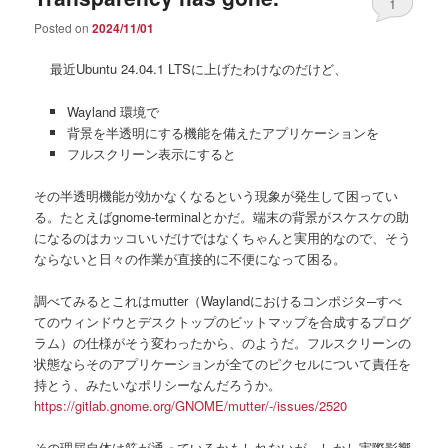
1
Posted on
2024/11/01
最近Ubuntu 24.04.1 LTSに上げたわけなのだけど、
Wayland 環境で
背景を半透明にする機能を備えたアプリケーションを
フルスクリーン表示にすると
その半透明機能が効かなくなるという現象が発生して困ってい
る。たとえばgnome-terminalとかだ。端末の背景がスケスケの助
になるのはカッコいいだけではなくちゃんと実用的なので、そう
ならないと日々の作業が直接的に不便になって困る。
調べてみるとこれはmutter（Waylandにおけるコンポジタ─すべ
てのウィンドウとデスクトップのビットマップを合成するプログ
ラム）の仕様がそう変わったから、のようだ。フルスクリーンの
状態ならそのアプリケーションが全てのピクセルについて責任を
持とう、みたいなポリシーなんだろうか。
https://gitlab.gnome.org/GNOME/mutter/-/issues/2520
その理屈自体は筋が通っているかもしれないが、しかし実際影響