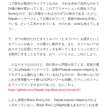
コア部分が既存のライブラリなのか、それを含めて自作なのかで
評価の軸が変わってくる。このアプリケーションの場合コアは
libvteなので、主に評価すべきはそのガワの部分である（ただし
flatpakパッケージとして公開されていて、最新のlibvteを内包し
ている…という工夫がされている。そのため、sixelも使えてしま
う）。
で、ガワの部分だけどタイトルバー（とタブバー）を隠すという
オプションがあり、その通りに動作する。また、タイトルバーが
ありそうな位置にマウスポインタを持ってくるとニュッと出てく
る動作にすることもできる。おー。いいじゃん。これにしよう。
…となりそうなのだけど、別の所から問題が出てくる。前述の通
りこれはflatpakパッケージで、起動中flatpak-session-helperなる
プログラムも漏れなく動いているわけなのだが、何か知らないが
これが常時数%〜十数%のCPUパワーを消費してマシンのファン
をファンファンさせるのであった。なにこれぇ。
https://github.com/flatpak/xdg-dbus-proxy/issues/51
しかし原因がBlack Boxなのか、flatpak-session-helperなのかよ
く分かっていない。Black BoxにはNightly版もあるのでこれを使