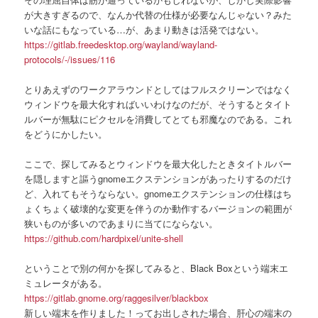
が大きすぎるので、なんか代替の仕様が必要なんじゃない？みた
いな話にもなっている…が、あまり動きは活発ではない。
https://gitlab.freedesktop.org/wayland/wayland-
protocols/-/issues/116
とりあえずのワークアラウンドとしてはフルスクリーンではなく
ウィンドウを最大化すればいいわけなのだが、そうするとタイト
ルバーが無駄にピクセルを消費してとても邪魔なのである。これ
をどうにかしたい。
ここで、探してみるとウィンドウを最大化したときタイトルバー
を隠しますと謳うgnomeエクステンションがあったりするのだけ
ど、入れてもそうならない。gnomeエクステンションの仕様はち
ょくちょく破壊的な変更を伴うのか動作するバージョンの範囲が
狭いものが多いのであまりに当てにならない。
https://github.com/hardpixel/unite-shell
ということで別の何かを探してみると、Black Boxという端末エ
ミュレータがある。
https://gitlab.gnome.org/raggesilver/blackbox
新しい端末を作りました！ってお出しされた場合、肝心の端末の