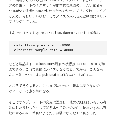
アの再生レートのミスマッチが根本的な原因のようだ。前者が
44100Hzで後者が48000Hzだったのでリサンプリング時にノイズ
が入る、らしい。いやどうしてノイズを入れるんだ綺麗にリサン
プリングしてくれ。
まあそれはさておき
を編集し
/etc/pulse/daemon.conf
default-sample-rate = 48000

alternate-sample-rate = 48000
などと追記する。pulseaudioの現在の状態は
で確
pacmd info
認できる。これで劇的にノイズがなくなる。てかね…こんなも
ん…自動でやってよ…pulseaudio…何なんだ…お前は…。
ところでそうなると、これまでにやった小細工は要らないの
か？ という点が気になる。
そこでサンプルレートの変更は固定し、他の小細工はいろいろ有
効にしたり外したりして聞き比べてみたのだが、結局いずれも有
効にするのが一番良いようだ。無駄にならなくて良かった。