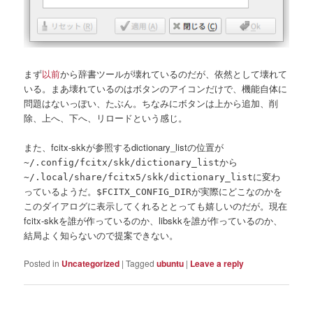
まず
以前
から辞書ツールが壊れているのだが、依然として壊れて
いる。まあ壊れているのはボタンのアイコンだけで、機能自体に
問題はないっぽい、たぶん。ちなみにボタンは上から追加、削
除、上へ、下へ、リロードという感じ。
また、fcitx-skkが参照するdictionary_listの位置が
から
~/.config/fcitx/skk/dictionary_list
に変わ
~/.local/share/fcitx5/skk/dictionary_list
っているようだ。
が実際にどこなのかを
$FCITX_CONFIG_DIR
このダイアログに表示してくれるととっても嬉しいのだが。現在
fcitx-skkを誰が作っているのか、libskkを誰が作っているのか、
結局よく知らないので提案できない。
Posted in
Uncategorized
|
Tagged
ubuntu
|
Leave a reply