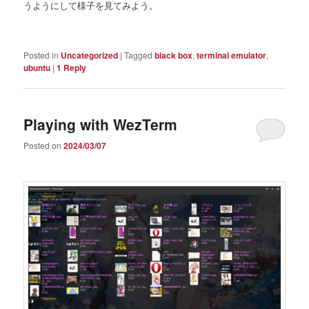
うようにして様子を見てみよう。
Posted in
Uncategorized
|
Tagged
black box
,
terminal emulator
,
ubuntu
|
1
Reply
Playing with WezTerm
Posted on
2024/03/07