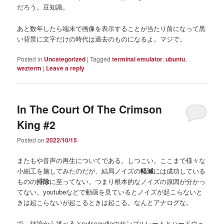
だろう。豆知識。
あと数年したら端末で画像を表示することが当たり前になって黒
い背景に文字だけの時代は過去のものになるよ。マジで。
Posted in
Uncategorized
|
Tagged
terminal emulator
,
ubuntu
,
wezterm
|
Leave a reply
In The Court Of The Crimson
King #2
Posted on
2022/10/15
またもや音声の再生についてである。しつこい。ここまで様々な
小細工を施してみたのだが、結局ノイズの
軽減
には成功している
ものの
排除
に至ってない。つまり根本的なノイズの原因が分かっ
てない。youtubeなどで動画を見ているとノイズが起こらないと
きは起こらないが起こるときは起こる。なんとアナログな。
で、結論から述べるとpulseaudioのサンプルレートとハードウェ