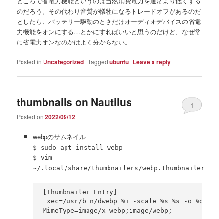
ところで省電力機能というのは当然消費電力を通常より低くする
のだろう。その代わり音質が犠牲になるトレードオフがあるのだ
としたら、バッテリー駆動のときだけオーディオデバイスの省電
力機能をオンにする…とかにすればいいと思うのだけど、なぜ常
に省電力オンなのかはよく分からない。
Posted in
Uncategorized
|
Tagged
ubuntu
|
Leave a reply
thumbnails on Nautilus
1
Posted on
2022/09/12
webpのサムネイル
$ sudo apt install webp
$ vim
~/.local/share/thumbnailers/webp.thumbnailer
[Thumbnailer Entry]

Exec=/usr/bin/dwebp %i -scale %s %s -o %o

MimeType=image/x-webp;image/webp;