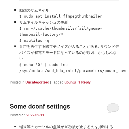
動画のサムネイル
$ sudo apt install ffmpegthumbnailer
サムネイルキャッシュの更新
$ rm ~/.cache/thumbnails/fail/gnome-
thumbnail-factory/*
$ nautilus -q
音声を再生する際プチノイズが入ることがある: サウンドデ
バイスが省電力モードになっているのが原因、かもしれな
い
$ echo '0' | sudo tee
/sys/module/snd_hda_intel/parameters/power_save
Posted in
Uncategorized
|
Tagged
ubuntu
|
1
Reply
Some dconf settings
Posted on
2022/09/11
端末等のカーソルの点滅が10秒後が止まるのを抑制する