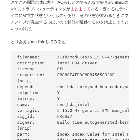
さてこの問題自体は割とFAQらしいのでみんな大好きarchlinuxの
wikiにトラブルシューティングが
まとまって
いる。要するにデバ
イスに省電力状態というものがあり、その状態が変わるときにプ
チノイズが発生するっぽいので状態が遷移するのを禁止しようと
いうわけだ。
とりあえずmodinfoしてみると:
filename:       /lib/modules/5.15.0-47-generic/ke
description:    Intel HDA driver

license:        GPL

srcversion:     EB88CE4FDDC8DBA5650936E

(snip)

depends:        snd-hda-core,snd-hda-codec,snd-pc
retpoline:      Y

intree:         Y

name:           snd_hda_intel

vermagic:       5.15.0-47-generic SMP mod_unload 
sig_id:         PKCS#7

signer:         Build time autogenerated kernel ke
(snip)

parm:           index:Index value for Intel HD au