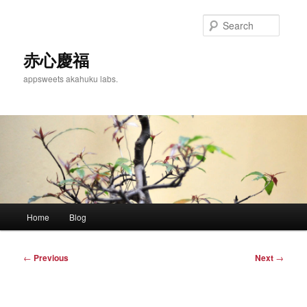
Skip
to
Searc
primary
content
赤心慶福
appsweets akahuku labs.
Main
Home
Blog
menu
Post
←
Previous
Next
→
navigation