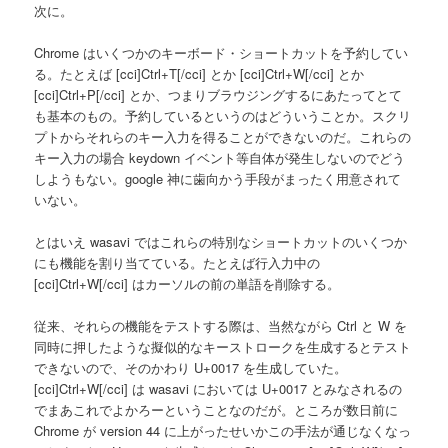
次に。
Chrome はいくつかのキーボード・ショートカットを予約してい
る。たとえば [cci]Ctrl+T[/cci] とか [cci]Ctrl+W[/cci] とか
[cci]Ctrl+P[/cci] とか、つまりブラウジングするにあたってとて
も基本のもの。予約しているというのはどういうことか。スクリ
プトからそれらのキー入力を得ることができないのだ。これらの
キー入力の場合 keydown イベント等自体が発生しないのでどう
しようもない。google 神に歯向かう手段がまったく用意されて
いない。
とはいえ wasavi ではこれらの特別なショートカットのいくつか
にも機能を割り当てている。たとえば行入力中の
[cci]Ctrl+W[/cci] はカーソルの前の単語を削除する。
従来、それらの機能をテストする際は、当然ながら Ctrl と W を
同時に押したような擬似的なキーストロークを生成するとテスト
できないので、そのかわり U+0017 を生成していた。
[cci]Ctrl+W[/cci] は wasavi においては U+0017 とみなされるの
でまあこれでよかろーということなのだが。ところが数日前に
Chrome が version 44 に上がったせいかこの手法が通じなくなっ