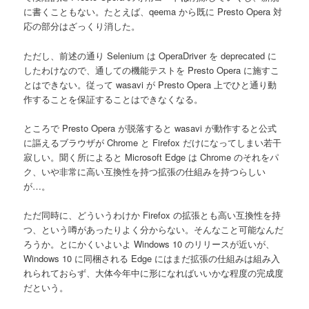
に書くこともない。たとえば、qeema から既に Presto Opera 対
応の部分はざっくり消した。
ただし、前述の通り Selenium は OperaDriver を deprecated に
したわけなので、通しての機能テストを Presto Opera に施すこ
とはできない。従って wasavi が Presto Opera 上でひと通り動
作することを保証することはできなくなる。
ところで Presto Opera が脱落すると wasavi が動作すると公式
に謳えるブラウザが Chrome と Firefox だけになってしまい若干
寂しい。聞く所によると Microsoft Edge は Chrome のそれをパ
ク、いや非常に高い互換性を持つ拡張の仕組みを持つらしい
が…。
ただ同時に、どういうわけか Firefox の拡張とも高い互換性を持
つ、という噂があったりよく分からない。そんなこと可能なんだ
ろうか。とにかくいよいよ Windows 10 のリリースが近いが、
Windows 10 に同梱される Edge にはまだ拡張の仕組みは組み入
れられておらず、大体今年中に形になればいいかな程度の完成度
だという。