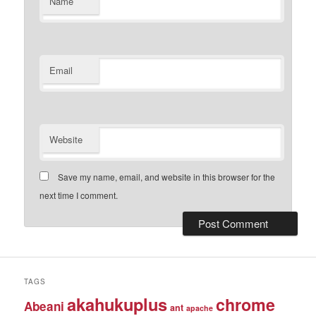
Name
Email
Website
Save my name, email, and website in this browser for the
next time I comment.
TAGS
akahukuplus
chrome
Abeani
ant
apache