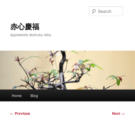
Skip
to
Searc
primary
content
赤心慶福
appsweets akahuku labs.
Main
Home
Blog
menu
Post
←
Previous
Next
→
navigation