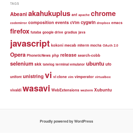
TAGS
akahukuplus
chrome
Abeani
ant
apache
cygwin
composition events
cVim
emacs
codemirror
dropbox
firefox
futaba
google drive
gradius
java
javascript
kokoni
mecab
mlterm
mocha
OAuth 2.0
Opera
release
php
search-cobb
PhoneticNews
selenium
ubuntu
skk
ufo
tatelog
terminal emulator
vi
unistring
vi clone
vimperator
unifont
vim
virtualbox
wasavi
Xubuntu
vivaldi
WebExtensions
wezterm
Proudly powered by WordPress