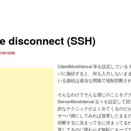
ce disconnect (SSH)
019/12/09
ClientAliveInterval 等を設定している
バに接続すると、何も入力しないま
いる接続は適当な間隔で強制切断さ
そんなわけでそんな感じのことをグ
ServerAliveInterval 云々を設定し
的なテクニックがよく出てくるのだ
サーバ側にしてみれば放置したまま
切断するに決まってるに決まってる
置してるのに関わらず無駄にキープ