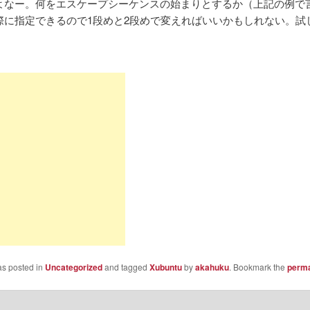
よなー。何をエスケープシーケンスの始まりとするか（上記の例で言う
際に指定できるので1段めと2段めで変えればいいかもしれない。試
as posted in
Uncategorized
and tagged
Xubuntu
by
akahuku
. Bookmark the
perma