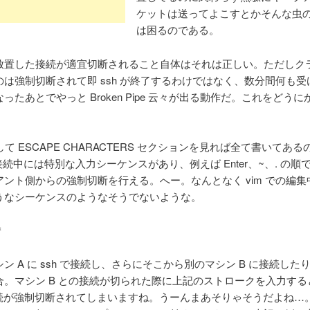
ケットは送ってよこすとかそんな虫
は困るのである。
放置した接続が適宜切断されること自体はそれは正しい。ただしク
のは強制切断されて即 ssh が終了するわけではなく、数分間何も受
ったあとでやっと Broken Pipe 云々が出る動作だ。これをどう
sh して ESCAPE CHARACTERS セクションを見れば全て書いてあ
の接続中には特別な入力シーケンスがあり、例えば Enter、~、. の順
アント側からの強制切断を行える。へー。なんとなく vim での編集
うなシーケンスのようなそうでないような。
＊
ン A に ssh で接続し、さらにそこから別のマシン B に接続した
合。マシン B との接続が切られた際に上記のストロークを入力する
接続が強制切断されてしまいますね。うーんまあそりゃそうだよね…