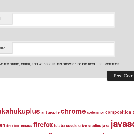
l
ite
e my name, email, and website in this browser for the next time I comment.
akahukuplus
chrome
composition 
ant
apache
codemirror
javas
firefox
win
emacs
futaba
google drive
gradius
java
dropbox