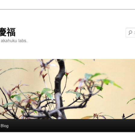
慶福
 akahuku labs.
Blog