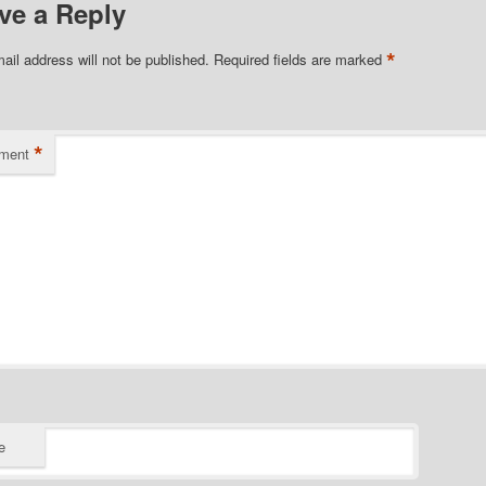
ve a Reply
*
ail address will not be published.
Required fields are marked
*
ment
e