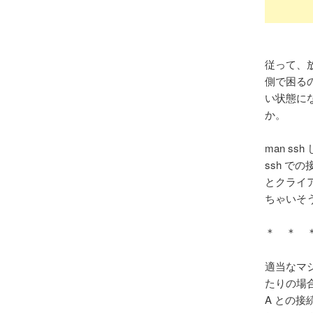
従って、
側で困る
い状態にな
か。
man s
ssh で
とクライ
ちゃいそ
＊ ＊ 
適当なマシ
たりの場
A との