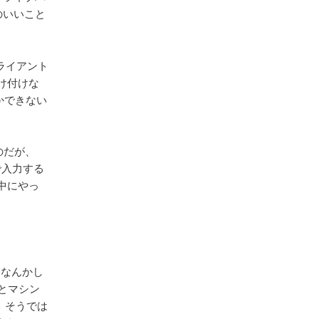
のいいこと
ライアント
け付けな
にかできない
るのだが、
で入力する
中にやっ
りなんかし
とマシン
。そうでは