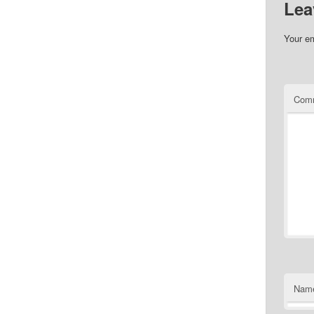
Lea
Your em
Com
Nam