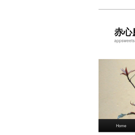
Skip
to
primary
赤心
content
appsweets
Main
Home
menu