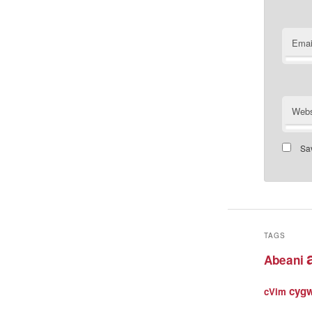
Emai
Webs
Sav
TAGS
Abeani
cyg
cVim