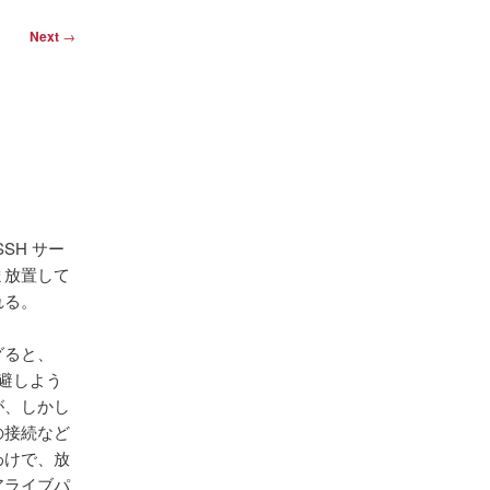
Next
→
 SSH サー
ま放置して
れる。
グると、
て回避しよう
が、しかし
の接続など
わけで、放
アライブパ