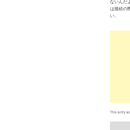
ないんだ
は接続の
い。
This entry w