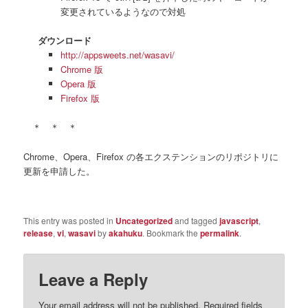
変更されているようなので対処
ダウンロード
http://appsweets.net/wasavi/
Chrome 版
Opera 版
Firefox 版
＊ ＊ ＊
Chrome、Opera、Firefox の各エクステンションのリポジトリに
更新を申請した。
This entry was posted in
Uncategorized
and tagged
javascript
,
release
,
vi
,
wasavi
by
akahuku
. Bookmark the
permalink
.
Leave a Reply
Your email address will not be published.
Required fields