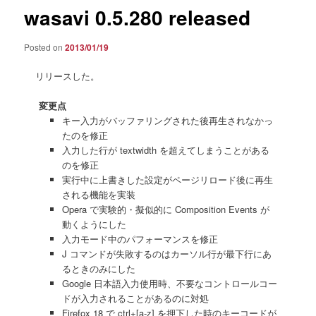
wasavi 0.5.280 released
Posted on
2013/01/19
リリースした。
変更点
キー入力がバッファリングされた後再生されなかっ
たのを修正
入力した行が textwidth を超えてしまうことがある
のを修正
実行中に上書きした設定がページリロード後に再生
される機能を実装
Opera で実験的・擬似的に Composition Events が
動くようにした
入力モード中のパフォーマンスを修正
J コマンドが失敗するのはカーソル行が最下行にあ
るときのみにした
Google 日本語入力使用時、不要なコントロールコー
ドが入力されることがあるのに対処
Firefox 18 で ctrl+[a-z] を押下した時のキーコードが