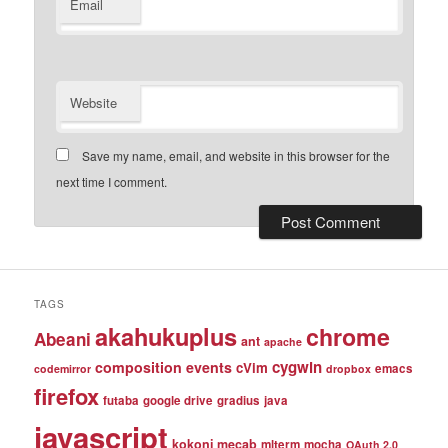
Email
Website
Save my name, email, and website in this browser for the
next time I comment.
TAGS
akahukuplus
chrome
Abeani
ant
apache
cygwin
composition events
cVim
emacs
codemirror
dropbox
firefox
futaba
google drive
gradius
java
javascript
kokoni
mecab
mlterm
mocha
OAuth 2.0