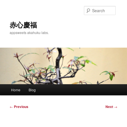
Skip
to
Searc
primary
content
赤心慶福
appsweets akahuku labs.
Main
Home
Blog
menu
Post
←
Previous
Next
→
navigation