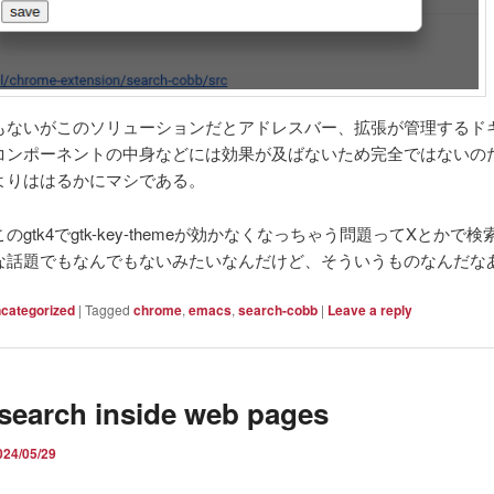
もないがこのソリューションだとアドレスバー、拡張が管理するド
bコンポーネントの中身などには効果が及ばないため完全ではないの
よりははるかにマシである。
のgtk4でgtk-key-themeが効かなくなっちゃう問題ってXとかで
な話題でもなんでもないみたいなんだけど、そういうものなんだな
categorized
|
Tagged
chrome
,
emacs
,
search-cobb
|
Leave a reply
 search inside web pages
024/05/29