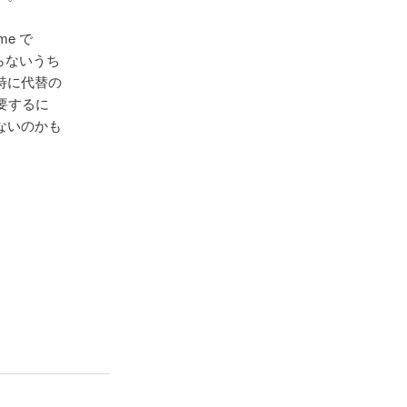
e で
らないうち
特に代替の
要するに
ないのかも