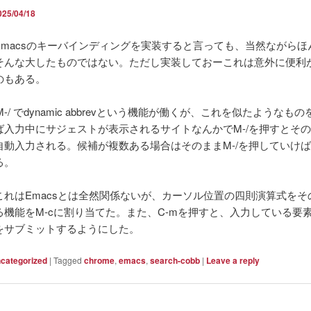
025/04/18
Emacsのキーバインディングを実装すると言っても、当然ながらほ
そんな大したものではない。ただし実装しておーこれは意外に便利
のもある。
はM-/ でdynamic abbrevという機能が働くが、これを似たようなも
ば入力中にサジェストが表示されるサイトなんかでM-/を押すとそ
自動入力される。候補が複数ある場合はそのままM-/を押していけ
る。
これはEmacsとは全然関係ないが、カーソル位置の四則演算式をそ
る機能をM-cに割り当てた。また、C-mを押すと、入力している要
をサブミットするようにした。
categorized
|
Tagged
chrome
,
emacs
,
search-cobb
|
Leave a reply