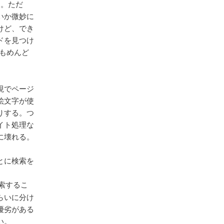
る。ただ
いか微妙に
けど、でき
ドを見つけ
のもめんど
現でページ
絵文字が使
りする。つ
イト処理な
に壊れる。
とに検索を
索するこ
らいに分け
優劣がある
い。