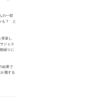
んの一部
かも？ と
のを実装し
のサジェス
ば順繰りに
の結果で
素が属する