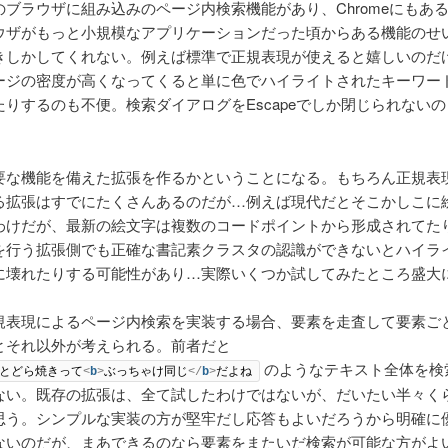
のブラウザに組み込みのページ内検索機能があり、Chromeにもあ
ウザがもっと小規模なアプリケーションだった頃からある機能のせ
きしかしてくれない。例えば標準で正規表現が使えると嬉しいのだ
ージの密度が高くなってくると単に色でハイライトされたキーワー
たりするのも不便。検索ダイアログをEscapeでしか閉じられない
要な機能を備えた拡張を作るかということになる。もちろん正規表
る拡張はすでにたくさんあるのだが…例えば現代だとそこかしこに
わけだが、最新の絵文字は複数のコードポイントから形成されてた
を行う拡張側でも正確な書記素クラスタの認識ができないとハイラ
に壊れたりする可能性があり…実際いくつか試してみたところ盛大
規表現によるページ内検索を実装する場合、要素を走査して要素ご
とそれ以外が考えられる。前者だと
のようなテキスト全体を検
とどら焼きって
<
b
>
ぶっちゃけ同じ
</
b
>
だよね
ない。既存の拡張は、全て試したわけではないが、だいたい半々く
思う。シンプルな実装の方が堅牢だし応答もよいだろうから明確に
ないのだが、まあできるのなら要素をまたいだ検索が可能な方がよ