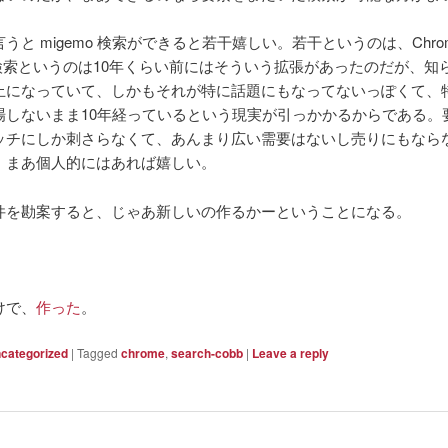
うと migemo 検索ができると若干嬉しい。若干というのは、Chrom
o 検索というのは10年くらい前にはそういう拡張があったのだが、知
止になっていて、しかもそれが特に話題にもなってないっぽくて、
場しないまま10年経っているという現実が引っかかるからである。
ッチにしか刺さらなくて、あんまり広い需要はないし売りにもなら
。まあ個人的にはあれば嬉しい。
件を勘案すると、じゃあ新しいの作るかーということになる。
けで、
作った
。
categorized
|
Tagged
chrome
,
search-cobb
|
Leave a reply