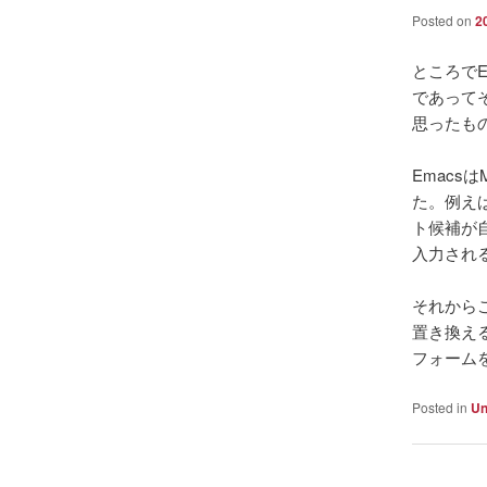
Posted on
2
ところで
であって
思ったも
Emacs
た。例え
ト候補が
入力され
それから
置き換え
フォーム
Posted in
Un