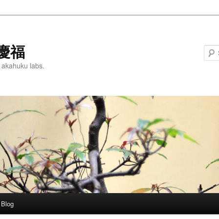
慶福
 akahuku labs.
Blog