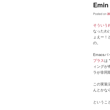
Emin
Posted on
2
そういう
なったわけ
ょえー！
の。
Emacs
プラス
は 
ィングが
ラが非同期
この実装
んとかな
ということ