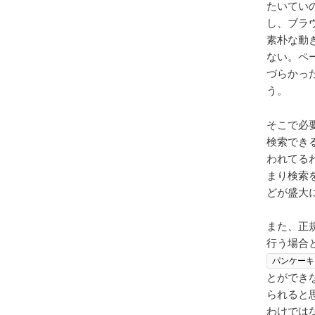
たいてい
し、ブラ
素朴な動
ない。ペ
づらかっ
う。
そこで必
検索でき
われてる
まり検索
どが盛大
また、正
行う場合
パンケーキ
とができ
られると
わけでは