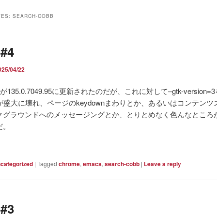
VES:
SEARCH-COBB
 #4
025/04/22
eが135.0.7049.95に更新されたのだが、これに対して–gtk-version
が盛大に壊れ、ページのkeydownまわりとか、あるいはコンテンツ
クグラウンドへのメッセージングとか、とりとめなく色んなところ
だ。
categorized
|
Tagged
chrome
,
emacs
,
search-cobb
|
Leave a reply
 #3