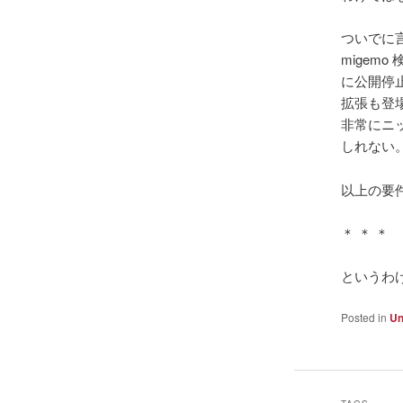
ついでに言
migem
に公開停
拡張も登
非常にニ
しれない
以上の要
＊ ＊ ＊
というわ
Posted in
Un