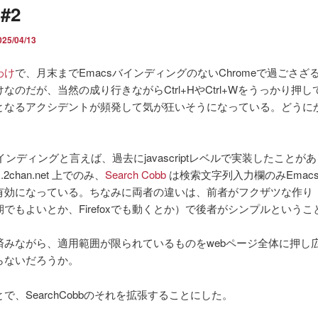
 #2
025/04/13
わけ
で、月末までEmacsバインディングのないChromeで過ごさざ
なのだが、当然の成り行きながらCtrl+HやCtrl+Wをうっかり押
となるアクシデントが頻発して気が狂いそうになっている。どうに
バインディングと言えば、過去にjavascriptレベルで実装したことが
*.2chan.net 上でのみ、
Search Cobb
は検索文字列入力欄のみEmac
有効になっている。ちなみに両者の違いは、前者がフクザツな作り
でもよいとか、Firefoxでも動くとか）で後者がシンプルというこ
済みながら、適用範囲が限られているものをwebページ全体に押し
らないだろうか。
で、SearchCobbのそれを拡張することにした。