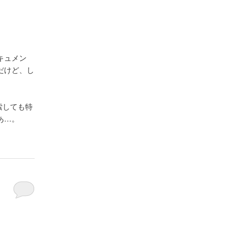
キュメン
だけど、し
検索しても特
あ…。