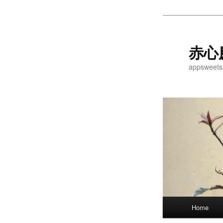
Skip
Skip
to
to
primary
secondary
赤心
content
content
appsweets
Main
Home
menu