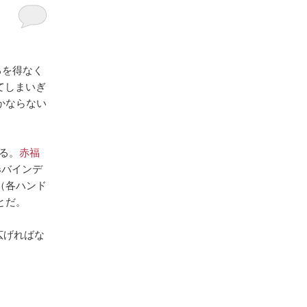
るを得なく
してしまいぎ
かならない
ある。
赤福
sバインデ
（各ハンド
とだ。
広げればな