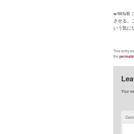
w/W/b
させる。こ
いう気に
This entry w
the
permali
Lea
Your em
Com