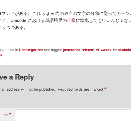
/B コマンドがある。これらは vi 内の独自の文字の分類に従ってカー
れ、Unicode における単語境界の
仕様
に準拠してもいいんじゃな
なりつつある。
as posted in
Uncategorized
and tagged
javascript
,
release
,
vi
,
wasavi
by
akahuk
nk
.
ve a Reply
*
ail address will not be published.
Required fields are marked
*
ment