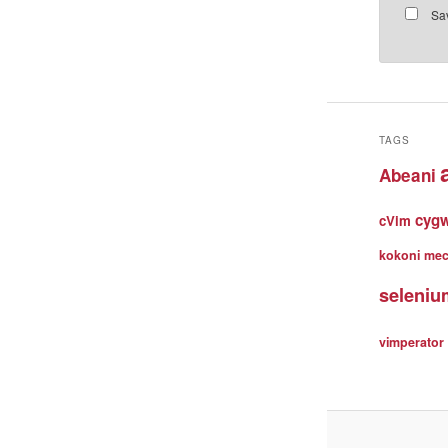
Sav
TAGS
Abeani
cyg
cVim
kokoni
me
seleniu
vimperator