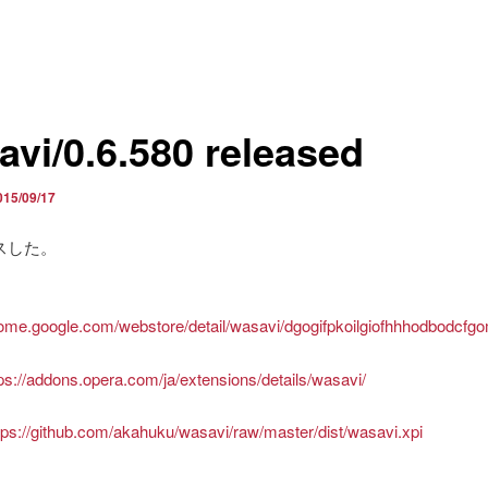
avi/0.6.580 released
015/09/17
スした。
rome.google.com/webstore/detail/wasavi/dgogifpkoilgiofhhhodbodcfg
tps://addons.opera.com/ja/extensions/details/wasavi/
tps://github.com/akahuku/wasavi/raw/master/dist/wasavi.xpi