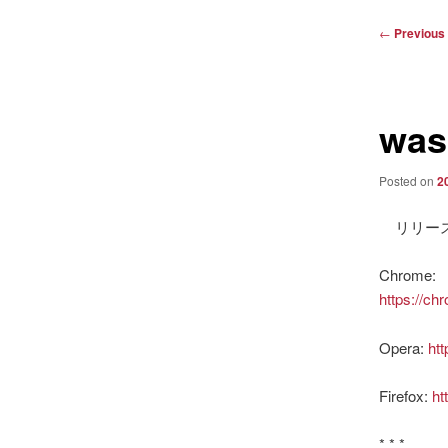
Post
←
Previous
navigation
was
Posted on
2
リリー
Chrome:
https://ch
Opera:
ht
Firefox:
ht
* * *