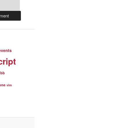
events
cript
obb
lone
vim