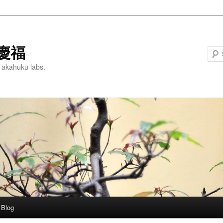
慶福
 akahuku labs.
Blog