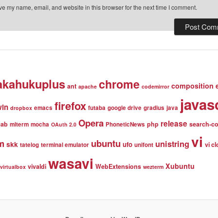
e my name, email, and website in this browser for the next time I comment.
akahukuplus
chrome
composition 
ant
apache
codemirror
javas
firefox
win
emacs
futaba
google drive
gradius
java
dropbox
Opera
release
cab
php
search-c
mlterm
mocha
PhoneticNews
OAuth 2.0
vi
m
ubuntu
unistring
skk
ufo
vi c
tatelog
terminal emulator
unifont
wasavi
Xubuntu
vivaldi
WebExtensions
virtualbox
wezterm