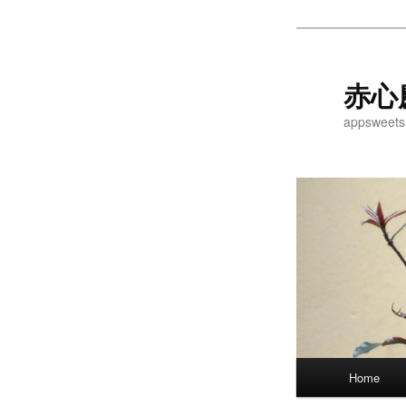
Skip
to
primary
赤心
content
appsweets
Main
Home
menu