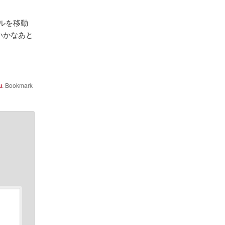
ソルを移動
いかなあと
u
. Bookmark