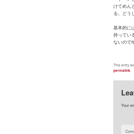
けてめんど
る。どう
基本的には
持ってい
ないので
This entry w
permalink
.
Lea
Your em
Com