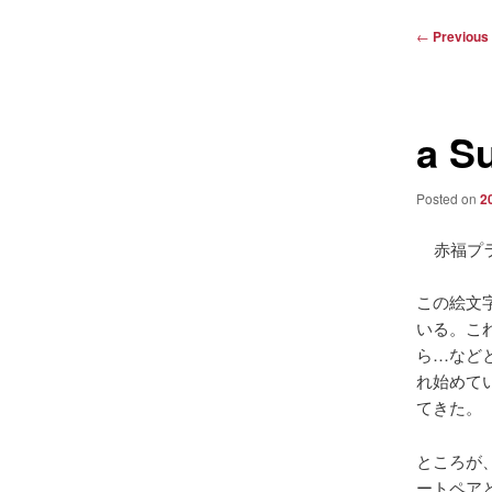
Post
←
Previous
navigation
a S
Posted on
2
赤福プ
この絵文
いる。こ
ら…など
れ始めて
てきた。
ところが、
ートペア