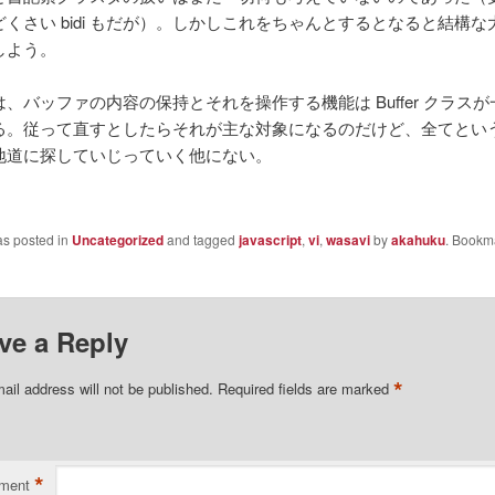
くさい bidi もだが）。しかしこれをちゃんとするとなると結構
しよう。
、バッファの内容の保持とそれを操作する機能は Buffer クラス
る。従って直すとしたらそれが主な対象になるのだけど、全てとい
地道に探していじっていく他にない。
as posted in
Uncategorized
and tagged
javascript
,
vi
,
wasavi
by
akahuku
. Bookm
ve a Reply
*
ail address will not be published.
Required fields are marked
*
ment