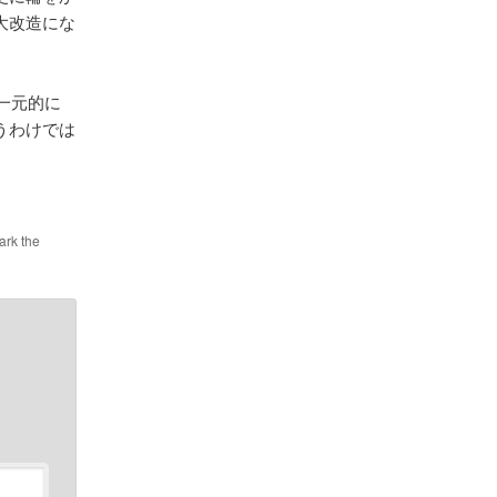
な大改造にな
が一元的に
うわけでは
ark the