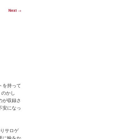
Next
→
トを持って
うのかし
のが収録さ
不安になっ
まりサロゲ
更に輪をか