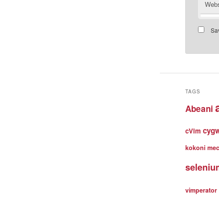
Webs
Sav
TAGS
Abeani
cyg
cVim
kokoni
me
seleniu
vimperator