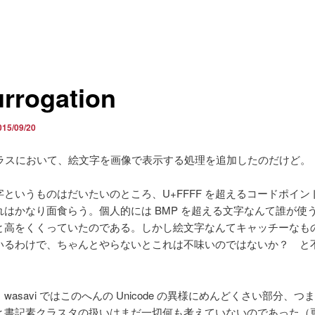
urrogation
015/09/20
ラスにおいて、絵文字を画像で表示する処理を追加したのだけど。
字というものはだいたいのところ、U+FFFF を超えるコードポイン
れはかなり面食らう。個人的には BMP を超える文字なんて誰が使
と高をくくっていたのである。しかし絵文字なんてキャッチーなも
いるわけで、ちゃんとやらないとこれは不味いのではないか？ と
wasavi ではこのへんの Unicode の異様にめんどくさい部分、つ
と書記素クラスタの扱いはまだ一切何も考えていないのであった（