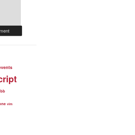
events
cript
obb
lone
vim