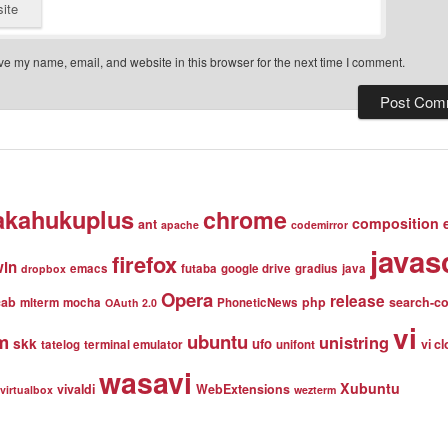
ite
e my name, email, and website in this browser for the next time I comment.
akahukuplus
chrome
composition 
ant
apache
codemirror
javas
firefox
win
emacs
futaba
google drive
gradius
java
dropbox
Opera
release
cab
php
search-c
mlterm
mocha
PhoneticNews
OAuth 2.0
vi
m
ubuntu
unistring
skk
ufo
vi c
tatelog
terminal emulator
unifont
wasavi
Xubuntu
vivaldi
WebExtensions
virtualbox
wezterm