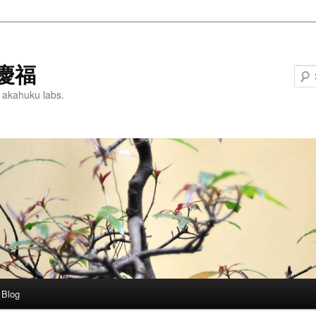
慶福
 akahuku labs.
Blog