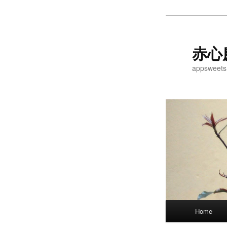
Skip
to
primary
赤心
content
appsweets
Main
Home
menu