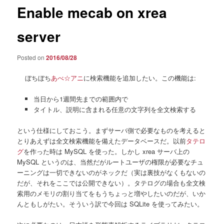
Enable mecab on xrea
server
Posted on
2016/08/28
ぼちぼち
あべ☆アニ
に検索機能を追加したい。この機能は:
当日から1週間先までの範囲内で
タイトル、説明に含まれる任意の文字列を全文検索する
という仕様にしておこう。まずサーバ側で必要なものを考えると
とりあえずは全文検索機能を備えたデータベースだ。以前
タテロ
グ
を作った時は MySQL を使った。しかし xrea サーバ上の
MySQL というのは、当然だがルートユーザの権限が必要なチュ
ーニングは一切できないのがネックだ（実は裏技がなくもないの
だが、それをここでは公開できない）。タテログの場合も全文検
索用のメモリの割り当てをもうちょっと増やしたいのだが、いか
んともしがたい。そういう訳で今回は SQLite を使ってみたい。