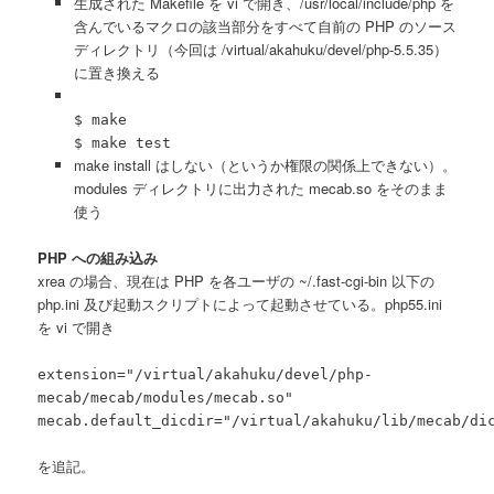
生成された Makefile を vi で開き、/usr/local/include/php を
含んでいるマクロの該当部分をすべて自前の PHP のソース
ディレクトリ（今回は /virtual/akahuku/devel/php-5.5.35）
に置き換える
$ make
$ make test
make install はしない（というか権限の関係上できない）。
modules ディレクトリに出力された mecab.so をそのまま
使う
PHP への組み込み
xrea の場合、現在は PHP を各ユーザの ~/.fast-cgi-bin 以下の
php.ini 及び起動スクリプトによって起動させている。php55.ini
を vi で開き
extension="/virtual/akahuku/devel/php-
mecab/mecab/modules/mecab.so"
mecab.default_dicdir="/virtual/akahuku/lib/mecab/di
を追記。