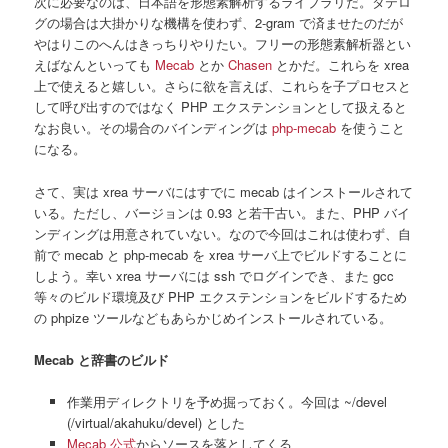
次に必要なのは、日本語を形態素解析するライブラリだ。タテロ
グの場合は大掛かりな機構を使わず、2-gram で済ませたのだが
やはりこのへんはきっちりやりたい。フリーの形態素解析器とい
えばなんといっても
Mecab
とか
Chasen
とかだ。これらを xrea
上で使えると嬉しい。さらに欲を言えば、これらを子プロセスと
して呼び出すのではなく PHP エクステンションとして扱えると
なお良い。その場合のバインディングは
php-mecab
を使うこと
になる。
さて、実は xrea サーバにはすでに mecab はインストールされて
いる。ただし、バージョンは 0.93 と若干古い。また、PHP バイ
ンディングは用意されていない。なので今回はこれは使わず、自
前で mecab と php-mecab を xrea サーバ上でビルドすることに
しよう。幸い xrea サーバには ssh でログインでき、また gcc
等々のビルド環境及び PHP エクステンションをビルドするため
の phpize ツールなどもあらかじめインストールされている。
Mecab と辞書のビルド
作業用ディレクトリを予め掘っておく。今回は ~/devel
(/virtual/akahuku/devel) とした
Mecab 公式
からソースを落としてくる