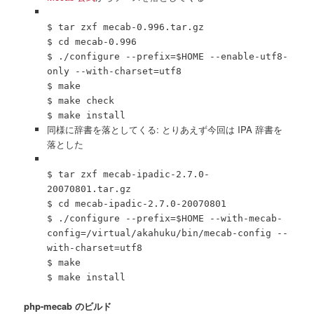
$ tar zxf mecab-0.996.tar.gz
$ cd mecab-0.996
$ ./configure --prefix=$HOME --enable-utf8-
only --with-charset=utf8
$ make
$ make check
$ make install
同様に辞書を落としてくる: とりあえず今回は IPA 辞書を
落とした
$ tar zxf mecab-ipadic-2.7.0-
20070801.tar.gz
$ cd mecab-ipadic-2.7.0-20070801
$ ./configure --prefix=$HOME --with-mecab-
config=/virtual/akahuku/bin/mecab-config --
with-charset=utf8
$ make
$ make install
php-mecab のビルド