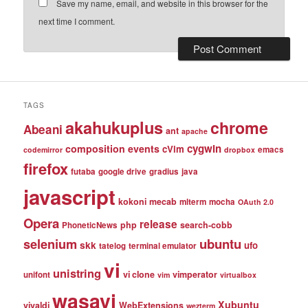
Save my name, email, and website in this browser for the
next time I comment.
TAGS
akahukuplus
chrome
Abeani
ant
apache
cygwin
composition events
cVim
emacs
codemirror
dropbox
firefox
futaba
google drive
gradius
java
javascript
kokoni
mecab
mlterm
mocha
OAuth 2.0
Opera
release
php
search-cobb
PhoneticNews
selenium
ubuntu
skk
ufo
tatelog
terminal emulator
vi
unistring
vi clone
vimperator
unifont
vim
virtualbox
wasavi
Xubuntu
vivaldi
WebExtensions
wezterm