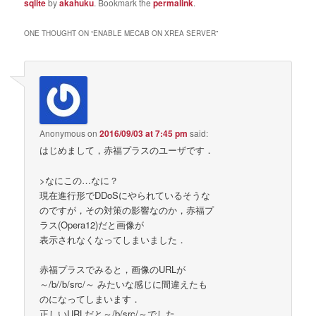
sqlite
by
akahuku
. Bookmark the
permalink
.
ONE THOUGHT ON “
ENABLE MECAB ON XREA SERVER
”
Anonymous
on
2016/09/03 at 7:45 pm
said:
はじめまして，赤福プラスのユーザです．
>なにこの…なに？
現在進行形でDDoSにやられているそうな
のですが，その対策の影響なのか，赤福プ
ラス(Opera12)だと画像が
表示されなくなってしまいました．
赤福プラスでみると，画像のURLが
～/b//b/src/～ みたいな感じに間違えたも
のになってしまいます．
正しいURLだと～/b/src/～でした．