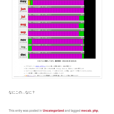
なにこの…なに？
This entry was posted in
Uncategorized
and tagged
mecab
,
php
,