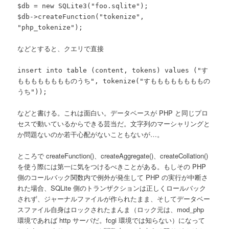
$db = new SQLite3("foo.sqlite");
$db->createFunction("tokenize",
"php_tokenize");
などとすると、クエリで直接
insert into table (content, tokens) values ("す
もももももももものうち", tokenize("すももももももももの
うち"));
などと書ける。これは面白い。データベースが PHP と同じプロ
セスで動いているからできる芸当だ。文字列のマーシャリングと
か問題ないのか若干心配がないこともないが…。
ところで createFunction()、createAggregate()、createCollation()
を使う際には第一に気をつけるべきことがある。もしその PHP
側のコールバック関数内で例外が発生して PHP の実行が中断さ
れた場合、SQLite 側のトランザクションは正しくロールバック
されず、ジャーナルファイルが作られたまま、そしてデータベー
スファイル自身はロックされたまんま（ロック元は、mod_php
環境であれば http サーバだ。fcgi 環境では知らない）になって