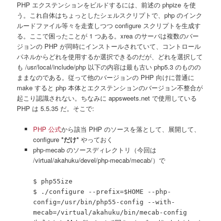
PHP エクステンションをビルドするには、前述の phpize を使
う。これ自体はちょっとしたシェルスクリプトで、php のインク
ルードファイル等々を走査しつつ configure スクリプトを生成す
る。ここで困ったことが 1 つある。xrea のサーバは複数のバー
ジョンの PHP が同時にインストールされていて、コントロール
パネルからどれを使用するか選択できるのだが、どれを選択して
も /usr/local/include/php 以下の内容は最も古い php5.3 のものの
ままなのである。従って他のバージョンの PHP 向けに普通に
make すると php 本体とエクステンションのバージョン不整合が
起こり認識されない。ちなみに appsweets.net で使用している
PHP は 5.5.35 だ。そこで:
PHP 公式
から該当 PHP のソースを落として、展開して、
configure
*だけ*
やっておく
php-mecab のソースディレクトリ（今回は
/virtual/akahuku/devel/php-mecab/mecab/）で
$ php55ize
$ ./configure --prefix=$HOME --php-
config=/usr/bin/php55-config --with-
mecab=/virtual/akahuku/bin/mecab-config