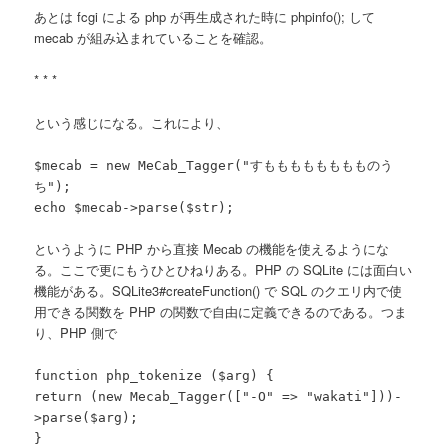
あとは fcgi による php が再生成された時に phpinfo(); して
mecab が組み込まれていることを確認。
* * *
という感じになる。これにより、
$mecab = new MeCab_Tagger("すもももももももものう
ち");
echo $mecab->parse($str);
というように PHP から直接 Mecab の機能を使えるようにな
る。ここで更にもうひとひねりある。PHP の SQLite には面白い
機能がある。SQLite3#createFunction() で SQL のクエリ内で使
用できる関数を PHP の関数で自由に定義できるのである。つま
り、PHP 側で
function php_tokenize ($arg) {
return (new Mecab_Tagger(["-O" => "wakati"]))-
>parse($arg);
}