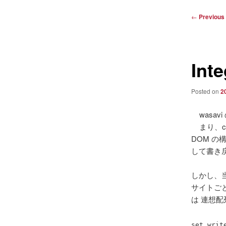
Post
←
Previous
navigation
Inte
Posted on
2
wasa
まり、c
DOM の構
して書き
しかし、当
サイトごと
は 連想配
set writ