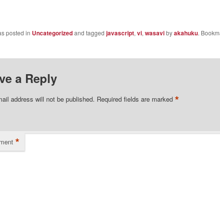
as posted in
Uncategorized
and tagged
javascript
,
vi
,
wasavi
by
akahuku
. Bookm
ve a Reply
*
ail address will not be published.
Required fields are marked
*
ment