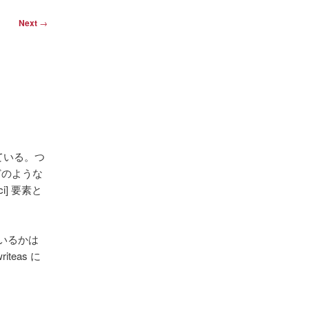
Next
→
ている。つ
、どのような
ci] 要素と
ているかは
eas に