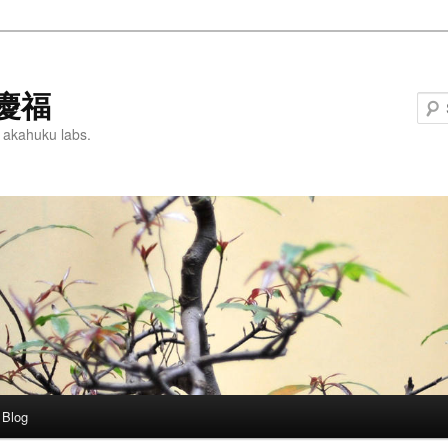
慶福
 akahuku labs.
Blog