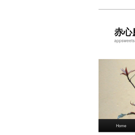
Skip
to
primary
赤心
content
appsweets
Main
Home
menu