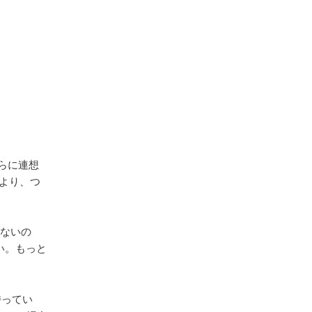
さらに連想
により、つ
けないの
くない。もっと
持ってい