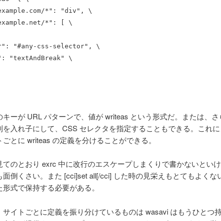
example.com/*": "div", \
example.net/*": [ \
r": "#any-css-selector", \
": "textAndBreak" \
キーが URL パターンで、値が writeas という形式だ。または、
列を入れ子にして、CSS セレクタを指定することもできる。これ
ごとに writeas の定義を分けることができる。
てのとおり exrc 中に改行のエスケープしまくりで書かないとい
倒くさい。また [cci]set all[/cci] した時の見栄えもとてもよ
た形式で保持する必要がある。
サイトごとに定義を振り分けているものは wasavi はもうひとつ