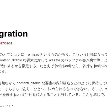
gration
017/08/04
vi のオプションに、writeas というものがあり、こういう
仕様
になっ
ontentEditable な要素に対して wasavi のバッファを書き戻す際
造にするかを指定する。たとえば [cci]p[/cci] なら、各行を [cci]p[/c
戻す。
然ながら contentEditable な要素の内部構造をどのように保持し
にまちまちであり、ひとつに決められるものではない。そこで、writ
列を表す json 文字列を代入することも許している。こんな感じで:
eas='{ \