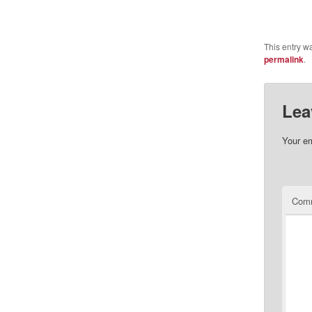
This entry w
permalink
.
Lea
Your em
Com