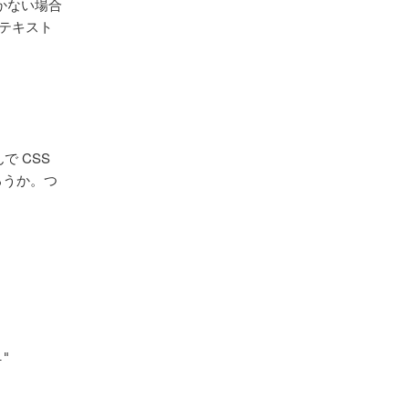
かない場合
ンテキスト
で CSS
ろうか。つ
l"