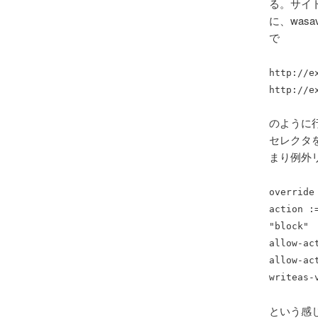
る。サイ
に、was
で
http://e
http://e
のように行
セレクタを
まり例外リス
override
action :
"block"
allow-ac
allow-ac
writeas-
という感