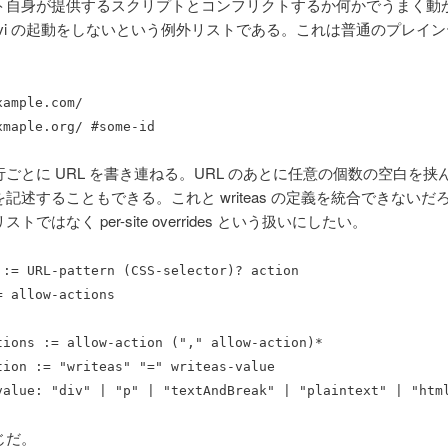
ト自身が提供するスクリプトとコンフリクトするか何かでうまく動
avi の起動をしないという例外リストである。これは普通のプレイ
xample.com/
xmaple.org/ #some-id
ごとに URL を書き連ねる。URL のあとに任意の個数の空白を挟ん
記述することもできる。これと writeas の定義を統合できないだ
トではなく per-site overrides という扱いにしたい。
 := URL-pattern (CSS-selector)? action
= allow-actions
tions := allow-action ("," allow-action)*
tion := "writeas" "=" writeas-value
value: "div" | "p" | "textAndBreak" | "plaintext" | "htm
じだ。