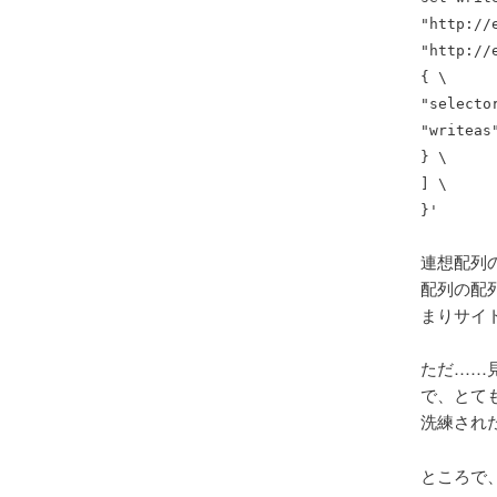
"http://
"http://
{ \
"selecto
"writeas
} \
] \
}'
連想配列の
配列の配
まりサイト
ただ……見
で、とても面
洗練され
ところで、