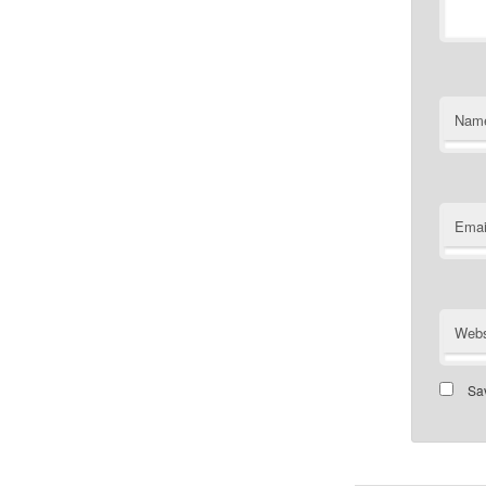
Nam
Emai
Webs
Sav