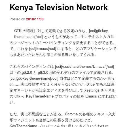
Kenya Television Network
Posted on
2018/11/03
GTK の環境に対して定義できる設定のうち、[cci]gtk-key-
theme-name[/cci] というものがあって、主にテキスト入力系
のウィジェットのキーバインディングを変更することができる。
で、これを [cci]Emacs[/cci] にすると、どのアプリケーションで
もまあだいたいそんな感じの振る舞いをしてくれる。
これらのバインディングは [cci]/usr/share/themes/Emacs/[/cci]
以下の gtk2.0 と gtk3.0 用のそれぞれのファイルで定義される。
[cci]gtk-key-theme-name[/cci] 自体はどこで定義するのかと言う
と……実は複雑すぎてよく分からないのだが、Xfce であれば設
定マネージャから設定エディタを呼び出して xsettings チャネル
の Gtk -> KeyThemeName プロパティの値を Emacs にすればい
い。
ただ、実に不思議なことがある。Chrome の各種のテキスト入力
系ウィジェットも当然この影響を受けるのだけど、
KeyThemeName プロパティを空に戻してもどういうわけか