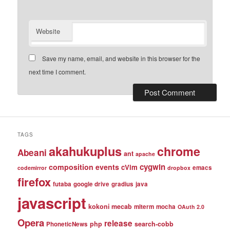
Website
Save my name, email, and website in this browser for the
next time I comment.
TAGS
akahukuplus
chrome
Abeani
ant
apache
cygwin
composition events
cVim
emacs
codemirror
dropbox
firefox
futaba
google drive
gradius
java
javascript
kokoni
mecab
mlterm
mocha
OAuth 2.0
Opera
release
php
search-cobb
PhoneticNews