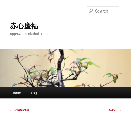
Skip
to
Searc
primary
content
赤心慶福
appsweets akahuku labs.
Main
Home
Blog
menu
Post
←
Previous
Next
→
navigation