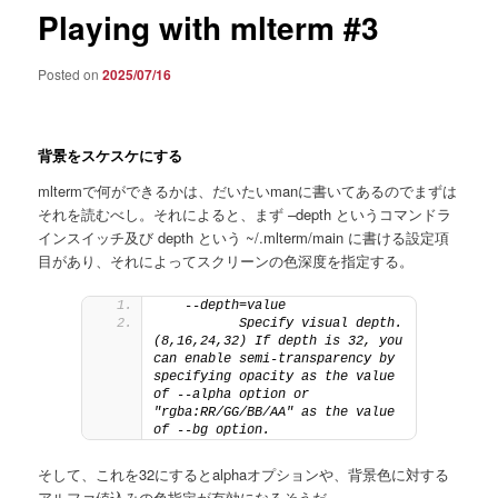
Playing with mlterm #3
Posted on
2025/07/16
背景をスケスケにする
mltermで何ができるかは、だいたいmanに書いてあるのでまずは
それを読むべし。それによると、まず –depth というコマンドラ
インスイッチ及び depth という ~/.mlterm/main に書ける設定項
目があり、それによってスクリーンの色深度を指定する。
   --depth=value
          Specify visual depth. 
(8,16,24,32) If depth is 32, you 
can enable semi-transparency by 
specifying opacity as the value 
of --alpha option or 
"rgba:RR/GG/BB/AA" as the value 
of --bg option.
そして、これを32にするとalphaオプションや、背景色に対する
アルファ値込みの色指定が有効になるそうだ。