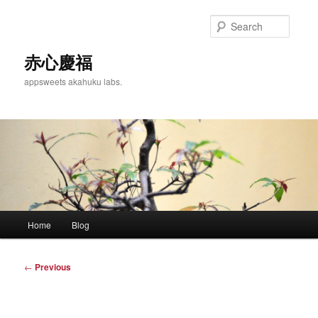
Skip
to
Searc
primary
content
赤心慶福
appsweets akahuku labs.
Main
Home
Blog
menu
Post
←
Previous
navigation