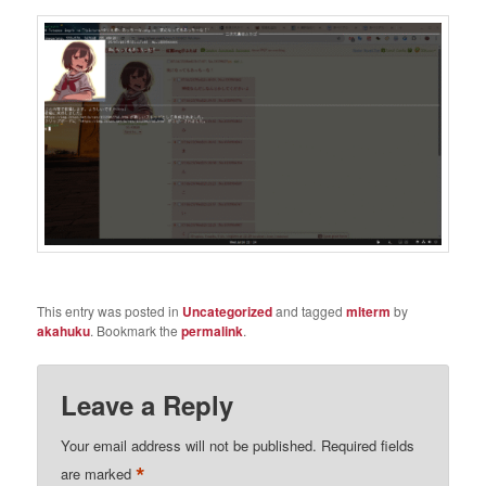
This entry was posted in
Uncategorized
and tagged
mlterm
by
akahuku
. Bookmark the
permalink
.
Leave a Reply
Your email address will not be published.
Required fields
*
are marked