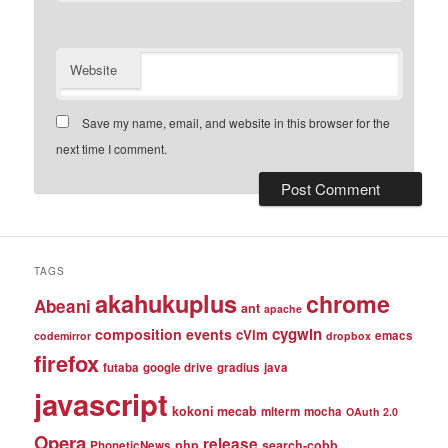
Website
Save my name, email, and website in this browser for the
next time I comment.
TAGS
akahukuplus
chrome
Abeani
ant
apache
cygwin
composition events
cVim
emacs
codemirror
dropbox
firefox
futaba
google drive
gradius
java
javascript
kokoni
mecab
mlterm
mocha
OAuth 2.0
Opera
release
php
search-cobb
PhoneticNews