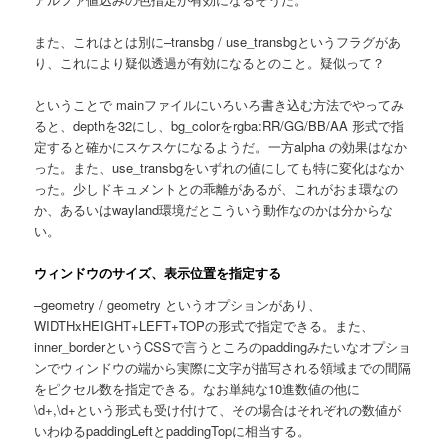
また、これはとは別に–transbg / use_transbgというフラグがあ
り、これにより疑似透過が有効になるとのこと。疑似って？
ということで mainファイルにいろいろ書き込む方法でやってみ
ると、depthを32にし、bg_colorをrgba:RR/GG/BB/AA 形式で指
定すると確かにスケスケになるようだ。一方alpha の効果はなか
った。また、use_transbgをいずれの値にしても特に変化はなか
った。少しドキュメントとの乖離があるが、これがおま環なの
か、あるいはwayland環境だとこういう動作なのかは分からな
い。
ウィンドウのサイズ、表示位置を指定する
–geometry / geometry というオプションがあり、
WIDTHxHEIGHT+LEFT+TOPの形式で指定できる。また、
inner_borderというCSSで言うところのpaddingみたいなオプショ
ンでウィンドウの端から実際に文字が描写される領域までの間隔
をピクセル数を指定できる。なお単純な10進数値の他に
\d+,\d+という形式も受け付けて、その場合はそれぞれの数値が
いわゆるpaddingLeftとpaddingTopに相当する。