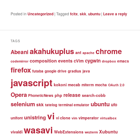
Posted in
Uncategorized
|
Tagged
fcitx
,
skk
,
ubuntu
|
Leave a reply
TAGS
akahukuplus
chrome
Abeani
ant
apache
cygwin
composition events
cVim
emacs
codemirror
dropbox
firefox
futaba
google drive
gradius
java
javascript
kokoni
mecab
mlterm
mocha
OAuth 2.0
Opera
release
php
search-cobb
PhoneticNews
selenium
ubuntu
skk
ufo
tatelog
terminal emulator
vi
unistring
vi clone
vimperator
unifont
vim
virtualbox
wasavi
Xubuntu
vivaldi
WebExtensions
wezterm