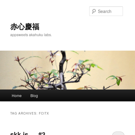
Skip
Skip
to
to
Searc
primary
secondary
content
content
赤心慶福
appsweets akahuku labs.
Main
Home
Blog
menu
TAG ARCHIVES:
FCITX
skk is … #3