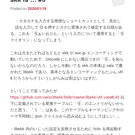
Posted on
2020/01/19
・カタカナを入力する簡便なショートカットとして、見出し
語を入力して Q を押すとカナに変換されて確定する仕様があ
る。これを「ゔぁいおりん」という入力について適用すると「ゔ
ァイオリン」になってしまう。
これは元をたどればもともと skk が euc-jp エンコーディングで
動いていたためで、Unicode にしかない濁点つきの「ゔ」を知ら
ないからなのだろう。しかし今動いてる skk の本体は vala で書
かれた libskk であり、基本となるエンコーディングもたぶん utf-
8 だろうからそういうしがらみは実はないはずだ。
ということで追ってみたが
https://github.com/ueno/libskk/blob/master/libskk/util.vala#L43
以
下に定義されている変換テーブルに「ゔ」のエントリがないから
だと思う。「う゛」はある。このテーブルもキーマッピングやロ
ーマ字同様に json ファイルから読み込むようにしてほしい…。
・libskk 内のいじった設定を反映させるために fcitx を再起動す
るのだが、その直後に高い確率で thunar がクラッシュする。ふ