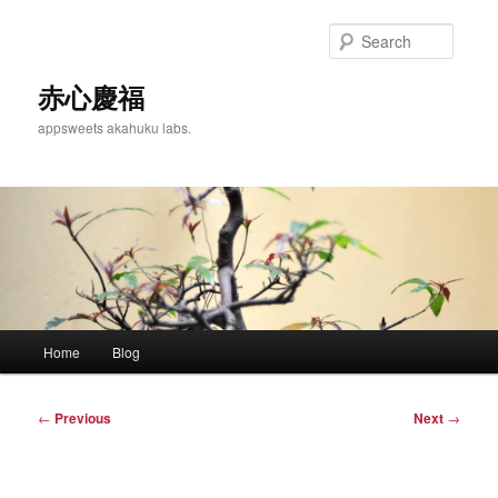
Skip
to
Searc
primary
content
赤心慶福
appsweets akahuku labs.
Main
Home
Blog
menu
Post
←
Previous
Next
→
navigation