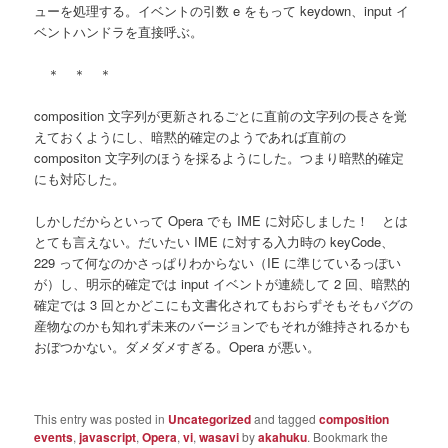
ューを処理する。イベントの引数 e をもって keydown、input イ
ベントハンドラを直接呼ぶ。
＊ ＊ ＊
composition 文字列が更新されるごとに直前の文字列の長さを覚
えておくようにし、暗黙的確定のようであれば直前の
compositon 文字列のほうを採るようにした。つまり暗黙的確定
にも対応した。
しかしだからといって Opera でも IME に対応しました！ とは
とても言えない。だいたい IME に対する入力時の keyCode、
229 って何なのかさっぱりわからない（IE に準じているっぽい
が）し、明示的確定では input イベントが連続して 2 回、暗黙的
確定では 3 回とかどこにも文書化されてもおらずそもそもバグの
産物なのかも知れず未来のバージョンでもそれが維持されるかも
おぼつかない。ダメダメすぎる。Opera が悪い。
This entry was posted in
Uncategorized
and tagged
composition
events
,
javascript
,
Opera
,
vi
,
wasavi
by
akahuku
. Bookmark the