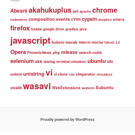
TAGS
akahukuplus
chrome
Abeani
ant
apache
cygwin
composition events
cVim
emacs
codemirror
dropbox
firefox
futaba
google drive
gradius
java
javascript
kokoni
mecab
mlterm
mocha
OAuth 2.0
Opera
release
php
search-cobb
PhoneticNews
selenium
ubuntu
skk
ufo
tatelog
terminal emulator
vi
unistring
vi clone
vimperator
unifont
vim
virtualbox
wasavi
Xubuntu
vivaldi
WebExtensions
wezterm
Proudly powered by WordPress