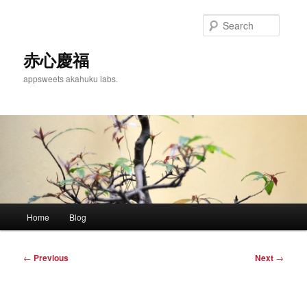
Skip
to
Searc
primary
content
赤心慶福
appsweets akahuku labs.
Main
Home
Blog
menu
Post
←
Previous
Next
→
navigation