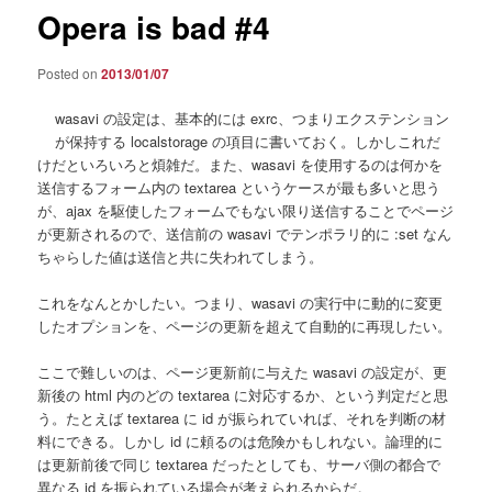
Opera is bad #4
Posted on
2013/01/07
wasavi の設定は、基本的には exrc、つまりエクステンション
が保持する localstorage の項目に書いておく。しかしこれだ
けだといろいろと煩雑だ。また、wasavi を使用するのは何かを
送信するフォーム内の textarea というケースが最も多いと思う
が、ajax を駆使したフォームでもない限り送信することでページ
が更新されるので、送信前の wasavi でテンポラリ的に :set なん
ちゃらした値は送信と共に失われてしまう。
これをなんとかしたい。つまり、wasavi の実行中に動的に変更
したオプションを、ページの更新を超えて自動的に再現したい。
ここで難しいのは、ページ更新前に与えた wasavi の設定が、更
新後の html 内のどの textarea に対応するか、という判定だと思
う。たとえば textarea に id が振られていれば、それを判断の材
料にできる。しかし id に頼るのは危険かもしれない。論理的に
は更新前後で同じ textarea だったとしても、サーバ側の都合で
異なる id を振られている場合が考えられるからだ。