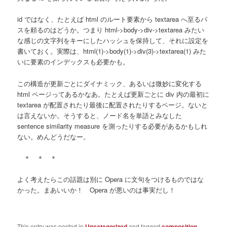
id ではなく、たとえば html のルート要素から textarea へ至るパ
スを頼るのはどうか。つまり html->body->div->textarea みたい
な感じの文字列をキーにしたハッシュを保持して、それに設定を
書いておく。実際は、html(1)->body(1)->div(3)->textarea(1) みた
いに要素のインデックスも必要かも。
この構造が更新ごとにダイナミック、あるいは微妙に変化する
html ページってあるかなあ。たとえば更新ごとに div 内の最初に
textarea が配置されたり最後に配置されたりするページ。ないと
は言えないか。そうすると、ノード名を単語とみなした
sentence similarity measure を測ったりする必要があるかもしれ
ない。めんどうだなー。
＊ ＊ ＊
よく考えたらこの話題は別に Opera に文句をつけるものではな
かった。まあいいか！ Opera が悪いのは事実だし！
This entry was posted in
Uncategorized
and tagged
composition